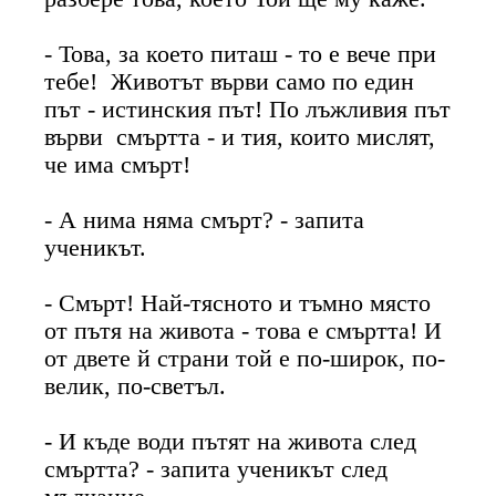
- Това, за което питаш - то е вече при
тебе! Животът върви само по един
път - истинския път! По лъжливия път
върви смъртта - и тия, които мислят,
че има смърт!
- А нима няма смърт? - запита
ученикът.
- Смърт! Най-тясното и тъмно място
от пътя на живота - това е смъртта! И
от двете й страни той е по-широк, по-
велик, по-светъл.
- И къде води пътят на живота след
смъртта? - запита ученикът след