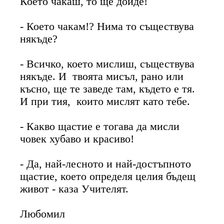
Което чакаш, то ще дойде!
- Което чакам!? Нима то съществува
някъде?
- Всичко, което мислиш, съществува
някъде. И твоята мисъл, рано или
късно, ще те заведе там, където е тя.
И при тия, които мислят като тебе.
- Какво щастие е тогава да мисли
човек хубаво и красиво!
- Да, най-лесното и най-достъпното
щастие, което определя целия бъдещ
живот - каза Учителят.
Любомил