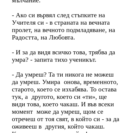
мълчание.
- Ако си вървял след стъпките на
Учителя си - в страната на вечната
пролет, на вечното подмладяване, на
Радостта, на Любовта.
- И за да видя всичко това, трябва да
умра? - запита тихо ученикът.
- Да умреш? Та ти никога не можеш
да умреш. Умира онова, временното,
старото, което се изхабява. То остава
тук, а другото, което си «ти», ще
види това, което чакаш. И във всеки
момент може да умреш, щом се
отречеш от тоя свят, в който си - за да
оживееш в другия, който чакаш.