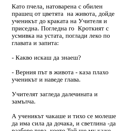
Като пчела, натоварена с обилен
прашец от цветята на живота, дойде
ученикът до краката на Учителя и
приседна. Погледна го Кроткият с
усмивка на устата, поглади леко по
главата и запита:
- Какво искаш да знаеш?
- Верния път в живота - каза плахо
ученикът и наведе глава.
Учителят загледа далечината и
замълча.
А ученикът чакаше и тихо се молеше
да има сила да дочака, и светлина -да
разбере това, което Той ще му каже.