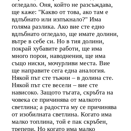
огледало. Оня, който не разсъждава,
ще каже: "Какво от това, ако там е
вдлъбнато или изпъкнало?" Има
голяма разлика. Ако вие сте едно
вдлъбнато огледало, ще имате долини,
вътре в себе си. Но в тия долини,
покрай хубавите работи, ще има
много порои, наводнения, ще има
също ниски, мочурливи места. Вие
ще направите сега една аналогия.
Някой път сте тъжни – в долина сте.
Някой път сте весели – вие сте
нависоко. Защото тъгата, скръбта на
човека се причинява от малкото
светлина; а радостта му се причинява
от изобилната светлина. Когато има
малко топлина, той е пак скръбен,
трепери. Но когато има малко