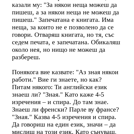
казали му: "За някои неща можеш да
пишеш, а за някои неща не можеш да
пишеш." Запечатана е книгата. Има
неща, за които не е позволено да се
говори. Отваряш книгата, но тя, със
седем печата, е запечатана. Обикаляш
около нея, но нищо не можеш да
разбереш.
Понякога вие казвате: "Аз зная някои
работи." Вие ги знаете, но как?
Питам някого: Ти английски език
знаеш ли? "Зная." Като каже 4-5
изречения – и спира. До там знае.
Знаеш ли френски? Парле ву франсе?
"Зная." Казва 4-5 изречения и спира.
Да говориш на един език, значи – да
мислиш на този език. Като сънуваш,