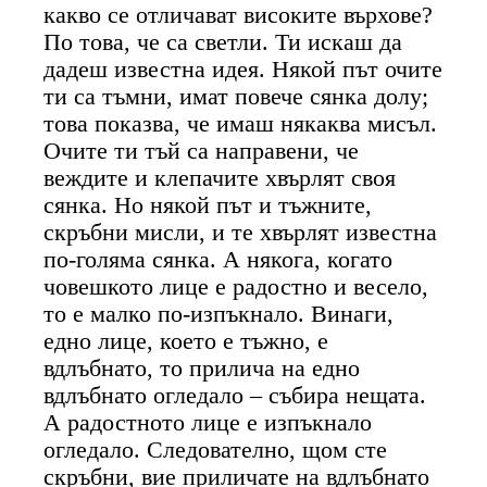
какво се отличават високите върхове?
По това, че са светли. Ти искаш да
дадеш известна идея. Някой път очите
ти са тъмни, имат повече сянка долу;
това показва, че имаш някаква мисъл.
Очите ти тъй са направени, че
веждите и клепачите хвърлят своя
сянка. Но някой път и тъжните,
скръбни мисли, и те хвърлят известна
по-голяма сянка. А някога, когато
човешкото лице е радостно и весело,
то е малко по-изпъкнало. Винаги,
едно лице, което е тъжно, е
вдлъбнато, то прилича на едно
вдлъбнато огледало – събира нещата.
А радостното лице е изпъкнало
огледало. Следователно, щом сте
скръбни, вие приличате на вдлъбнато