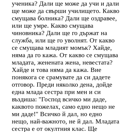
ученика? Дали ще може да учи и дали
ще може да свърши училището. Какво
смущава болника? Дали ще оздравее,
или ще умре. Какво смущава
чиновника? Дали ще го държат на
служба, или ще го уволнят. От какво
се смущава младият момък? Хайде,
няма да го кажа. От какво се смущава
младата, женената жена, невестата?
Хайде и това няма да кажа. Вие
понякога се срамувате да си дадете
отговор. Преди няколко дена, дойде
една млада сестра при мен и си
въздиша: "Господ всичко ми даде,
каквото пожелах, само едно нещо не
ми даде!" Всичко й дал, но едно
нещо, най-важното, не й дал. Младата
сестра е от окултния клас. Ще