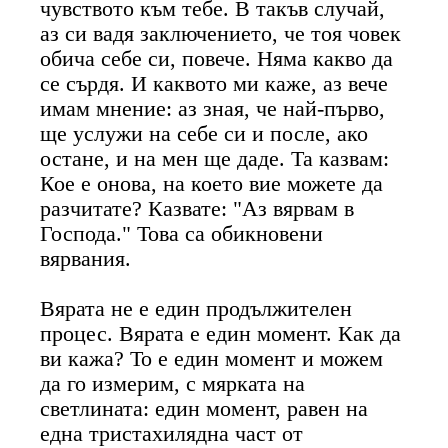
чувството към тебе. В такъв случай,
аз си вадя заключението, че тоя човек
обича себе си, повече. Няма какво да
се сърдя. И каквото ми каже, аз вече
имам мнение: аз зная, че най-първо,
ще услужи на себе си и после, ако
остане, и на мен ще даде. Та казвам:
Кое е онова, на което вие можете да
разчитате? Казвате: "Аз вярвам в
Господа." Това са обикновени
вярвания.
Вярата не е един продължителен
процес. Вярата е един момент. Как да
ви кажа? То е един момент и можем
да го измерим, с мярката на
светлината: един момент, равен на
една тристахилядна част от