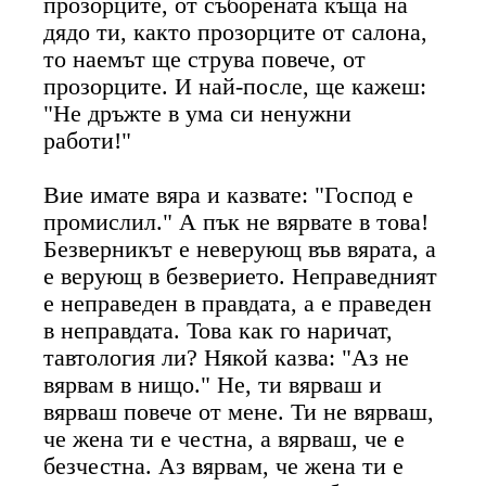
прозорците, от съборената къща на
дядо ти, както прозорците от салона,
то наемът ще струва повече, от
прозорците. И най-после, ще кажеш:
"Не дръжте в ума си ненужни
работи!"
Вие имате вяра и казвате: "Господ е
промислил." А пък не вярвате в това!
Безверникът е неверующ във вярата, а
е верующ в безверието. Неправедният
е неправеден в правдата, а е праведен
в неправдата. Това как го наричат,
тавтология ли? Някой казва: "Аз не
вярвам в нищо." Не, ти вярваш и
вярваш повече от мене. Ти не вярваш,
че жена ти е честна, а вярваш, че е
безчестна. Аз вярвам, че жена ти е