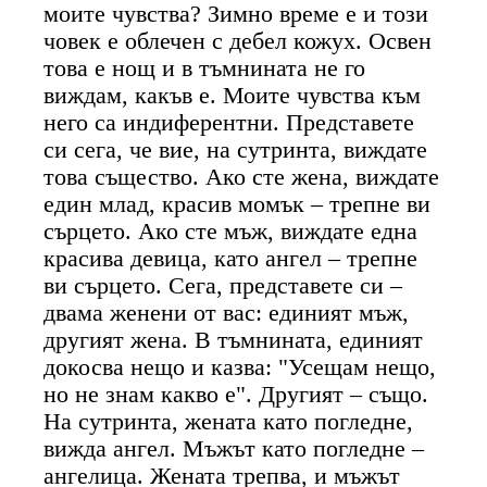
моите чувства? Зимно време е и този
човек е облечен с дебел кожух. Освен
това е нощ и в тъмнината не го
виждам, какъв е. Моите чувства към
него са индиферентни. Представете
си сега, че вие, на сутринта, виждате
това същество. Ако сте жена, виждате
един млад, красив момък – трепне ви
сърцето. Ако сте мъж, виждате една
красива девица, като ангел – трепне
ви сърцето. Сега, представете си –
двама женени от вас: единият мъж,
другият жена. В тъмнината, единият
докосва нещо и казва: "Усещам нещо,
но не знам какво е". Другият – също.
На сутринта, жената като погледне,
вижда ангел. Мъжът като погледне –
ангелица. Жената трепва, и мъжът