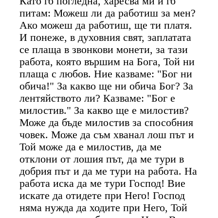
Като го погледна, харесва ми и го
питам: Можеш ли да работиш за мен?
Ако можеш да работиш, ще ти платя.
И понеже, в духовния свят, заплатата
се плаща в звонкови монети, за тази
работа, която вършим на Бога, Той ни
плаща с любов. Ние казваме: "Бог ни
обича!" За какво ще ни обича Бог? За
лентяйството ли? Казваме: "Бог е
милостив." За какво ще е милостив?
Може да бъде милостив за способния
човек. Може да съм хванал лош път и
Той може да е милостив, да ме
отклони от лошия път, да ме тури в
добрия път и да ме тури на работа. На
работа иска да ме тури Господ! Вие
искате да отидете при Него! Господ
няма нужда да ходите при Него, Той