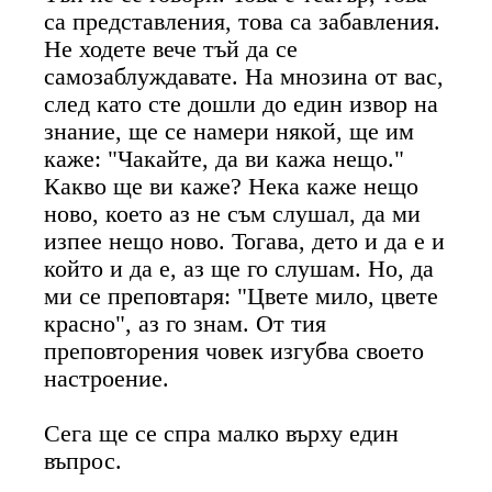
са представления, това са забавления.
Не ходете вече тъй да се
самозаблуждавате. На мнозина от вас,
след като сте дошли до един извор на
знание, ще се намери някой, ще им
каже: "Чакайте, да ви кажа нещо."
Какво ще ви каже? Нека каже нещо
ново, което аз не съм слушал, да ми
изпее нещо ново. Тогава, дето и да е и
който и да е, аз ще го слушам. Но, да
ми се преповтаря: "Цвете мило, цвете
красно", аз го знам. От тия
преповторения човек изгубва своето
настроение.
Сега ще се спра малко върху един
въпрос.