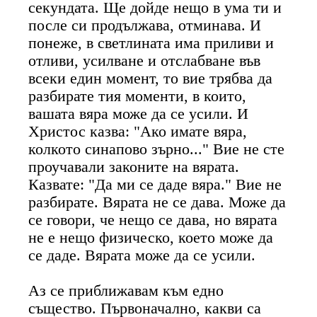
секундата. Ще дойде нещо в ума ти и
после си продължава, отминава. И
понеже, в светлината има приливи и
отливи, усилване и отслабване във
всеки един момент, то вие трябва да
разбирате тия моменти, в които,
вашата вяра може да се усили. И
Христос казва: "Ако имате вяра,
колкото синапово зърно..." Вие не сте
проучавали законите на вярата.
Казвате: "Да ми се даде вяра." Вие не
разбирате. Вярата не се дава. Може да
се говори, че нещо се дава, но вярата
не е нещо физическо, което може да
се даде. Вярата може да се усили.
Аз се приближавам към едно
същество. Първоначално, какви са