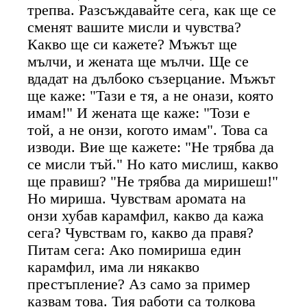
трепва. Разсъждавайте сега, как ще се
сменят вашите мисли и чувства?
Какво ще си кажете? Мъжът ще
мълчи, и жената ще мълчи. Ще се
вдадат на дълбоко съзерцание. Мъжът
ще каже: "Тази е тя, а не онази, която
имам!" И жената ще каже: "Този е
той, а не онзи, когото имам". Това са
изводи. Вие ще кажете: "Не трябва да
се мисли тъй." Но като мислиш, какво
ще правиш? "Не трябва да миришеш!"
Но мириша. Чувствам аромата на
онзи хубав карамфил, какво да кажа
сега? Чувствам го, какво да правя?
Питам сега: Ако помириша един
карамфил, има ли някакво
престъпление? Аз само за пример
казвам това. Тия работи са толкова