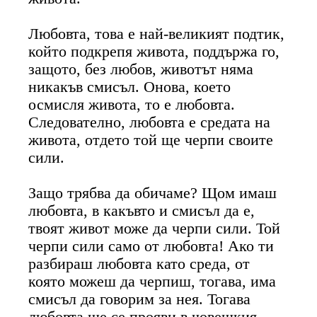
Любовта, това е най-великият подтик,
който подкрепя живота, поддържа го,
защото, без любов, животът няма
никакъв смисъл. Онова, което
осмисля живота, то е любовта.
Следователно, любовта е средата на
живота, отдето той ще черпи своите
сили.
Защо трябва да обичаме? Щом имаш
любовта, в какъвто и смисъл да е,
твоят живот може да черпи сили. Той
черпи сили само от любовта! Ако ти
разбираш любовта като среда, от
която можеш да черпиш, тогава, има
смисъл да говорим за нея. Тогава
любовта ще се прояви в човешкия