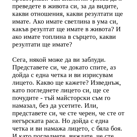
преведете в живота си, за да видите,
какви отношения, какви резултати ще
имате. Ако имате светлина в ума си,
какъв резултат ще имате в живота? И
ако имате топлина в сърцето, какви
резултати ще имате?
Сега, някой може да ви заблуди.
Представете си, че докато спите, аз
дойда с една четка и ви изрисувам
лицето. Какво ще кажете? Изведнъж,
като погледнете лицето си, ще се
почудите - тъй майсторски съм го
намазал, без да усетите. Или,
представете си, че сте черен, че сте от
негърската раса. Но дойда с една
четка и ви намажа лицето, с бяла боя.
И като погледнете, виждате, че сте