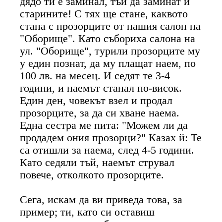
дядо ти е заминал, тъй да заминат и
старините! С тях ще стане, каквото
стана с прозорците от нашия салон на
"Оборище". Като събориха салона на
ул. "Оборище", турили прозорците му
у един познат, да му плащат наем, по
100 лв. на месец. И седят те 3-4
години, и наемът станал по-висок.
Един ден, човекът взел и продал
прозорците, за да си хване наема.
Една сестра ме пита: "Можем ли да
продадем ония прозорци?" Казах й: Те
са отишли за наема, след 4-5 години.
Като седяли тъй, наемът струвал
повече, отколкото прозорците.
Сега, искам да ви приведа това, за
пример; ти, като си оставиш