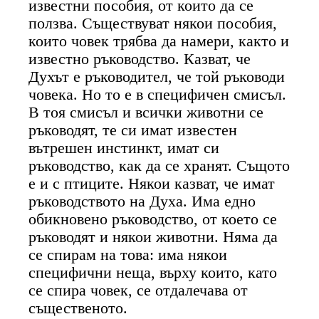
известни пособия, от които да се
ползва. Съществуват някои пособия,
които човек трябва да намери, както и
известно ръководство. Казват, че
Духът е ръководител, че той ръководи
човека. Но то е в специфичен смисъл.
В тоя смисъл и всички животни се
ръководят, те си имат известен
вътрешен инстинкт, имат си
ръководство, как да се хранят. Същото
е и с птиците. Някои казват, че имат
ръководството на Духа. Има едно
обикновено ръководство, от което се
ръководят и някои животни. Няма да
се спирам на това: има някои
специфични неща, върху които, като
се спира човек, се отдалечава от
същественото.