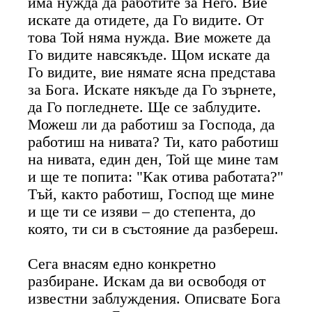
има нужда да работите за Него. Вие
искате да отидете, да Го видите. От
това Той няма нужда. Вие можете да
Го видите навсякъде. Щом искате да
Го видите, вие нямате ясна представа
за Бога. Искате някъде да Го зърнете,
да Го погледнете. Ще се заблудите.
Можеш ли да работиш за Господа, да
работиш на нивата? Ти, като работиш
на нивата, един ден, Той ще мине там
и ще те попита: "Как отива работата?"
Тъй, както работиш, Господ ще мине
и ще ти се изяви – до степента, до
която, ти си в състояние да разбереш.
Сега внасям едно конкретно
разбиране. Искам да ви освободя от
известни заблуждения. Описвате Бога