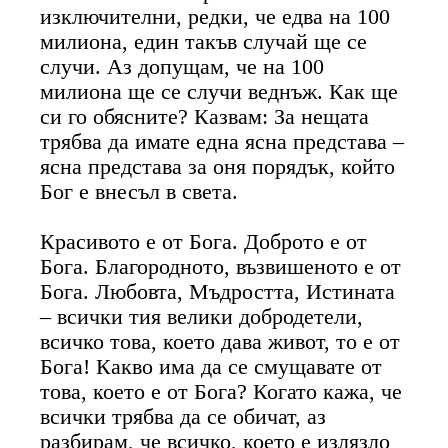
изключителни, редки, че едва на 100
милиона, един такъв случай ще се
случи. Аз допущам, че на 100
милиона ще се случи веднъж. Как ще
си го обясните? Казвам: За нещата
трябва да имате една ясна представа –
ясна представа за оня порядък, който
Бог е внесъл в света.
Красивото е от Бога. Доброто е от
Бога. Благородното, възвишеното е от
Бога. Любовта, Мъдростта, Истината
– всички тия велики добродетели,
всичко това, което дава живот, то е от
Бога! Какво има да се смущавате от
това, което е от Бога? Когато кажа, че
всички трябва да се обичат, аз
разбирам, че всичко, което е излязло