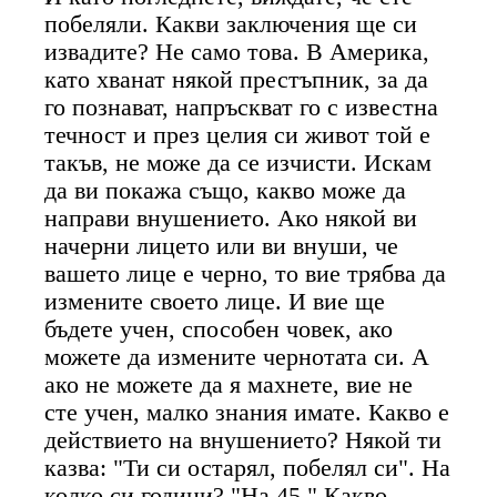
побеляли. Какви заключения ще си
извадите? Не само това. В Америка,
като хванат някой престъпник, за да
го познават, напръскват го с известна
течност и през целия си живот той е
такъв, не може да се изчисти. Искам
да ви покажа също, какво може да
направи внушението. Ако някой ви
начерни лицето или ви внуши, че
вашето лице е черно, то вие трябва да
измените своето лице. И вие ще
бъдете учен, способен човек, ако
можете да измените чернотата си. А
ако не можете да я махнете, вие не
сте учен, малко знания имате. Какво е
действието на внушението? Някой ти
казва: "Ти си остарял, побелял си". На
колко си години? "На 45." Какво