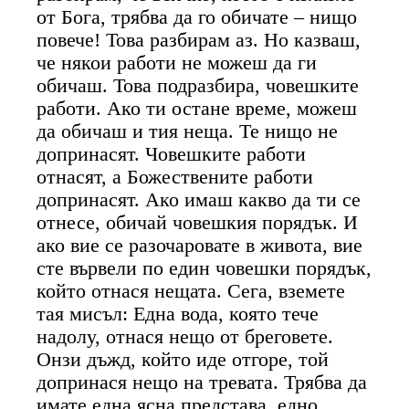
от Бога, трябва да го обичате – нищо
повече! Това разбирам аз. Но казваш,
че някои работи не можеш да ги
обичаш. Това подразбира, човешките
работи. Ако ти остане време, можеш
да обичаш и тия неща. Те нищо не
допринасят. Човешките работи
отнасят, а Божествените работи
допринасят. Ако имаш какво да ти се
отнесе, обичай човешкия порядък. И
ако вие се разочаровате в живота, вие
сте вървели по един човешки порядък,
който отнася нещата. Сега, вземете
тая мисъл: Една вода, която тече
надолу, отнася нещо от бреговете.
Онзи дъжд, който иде отгоре, той
допринася нещо на тревата. Трябва да
имате една ясна представа, едно