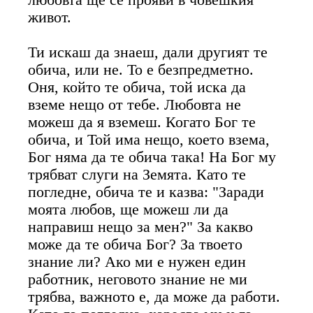
живот.
Ти искаш да знаеш, дали другият те
обича, или не. То е безпредметно.
Оня, който те обича, той иска да
вземе нещо от тебе. Любовта не
можеш да я вземеш. Когато Бог те
обича, и Той има нещо, което взема,
Бог няма да те обича така! На Бог му
трябват слуги на Земята. Като те
погледне, обича те и казва: "Заради
моята любов, ще можеш ли да
направиш нещо за мен?" За какво
може да те обича Бог? За твоето
знание ли? Ако ми е нужен един
работник, неговото знание не ми
трябва, важното е, да може да работи.