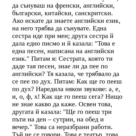
да сънуваш на френски, английски,
български, китайски, санскритски.
Ако искате да знаете английски език,
на него трябва да сънувате. Една
сестра иде при мен; друга сестра й
дала едно писмо и й казала: "Това е
една песен, написана на английски
език." Питам я: Сестрата, която ти
даде тая песен, знае ли да пее по
английски? Тя казала, че трябвало да
се пее по дух. Питам: Как ще го пееш
по дух? Наредила някои звукове: а, е,
и, о, ф, х! Как ще го пееш сега? Нищо
не знае какво да каже. Освен това,
другата й казала: "Ще го пееш три
пъти на ден – сутрин, на обед и
вечер." Това са неразбрани работи.
Тъй не се говори. Това е театър, това