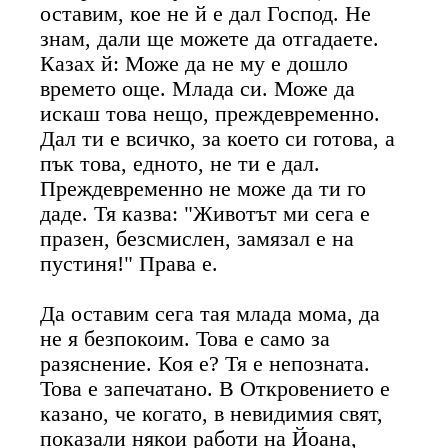
оставим, кое не й е дал Господ. Не
знам, дали ще можете да отгадаете.
Казах й: Може да не му е дошло
времето още. Млада си. Може да
искаш това нещо, преждевременно.
Дал ти е всичко, за което си готова, а
пък това, едното, не ти е дал.
Преждевременно не може да ти го
даде. Тя казва: "Животът ми сега е
празен, безсмислен, замязал е на
пустиня!" Права е.
Да оставим сега тая млада мома, да
не я безпокоим. Това е само за
разяснение. Коя е? Тя е непозната.
Това е запечатано. В Откровението е
казано, че когато, в невидимия свят,
показали някои работи на Йоана,