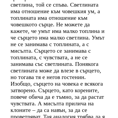
светлина, той се спъва. Светлината
има отношение към човешкия ум, а
топлината има отношение към
човешкото сърце. Не можете да
кажете, че умът има малко топлина и
че сърцето има малко светлина. Умът
не се занимава с топлината, а с
мисълта. Сърцето се занимава с
топлината, с чувствата, а не се
занимава със светлината. Понякога
светлината може да влезе в сърцето,
но тогава тя е негов гостенин.
Изобщо, сърцето на човека е всякога
затворено. Сърцето, като корените,
повече обича да е тъмно, за да растат
чувствата. А мисълта прилича на
клоните – да са навън, за да се
проветряват. Тая аналогия трябва да я