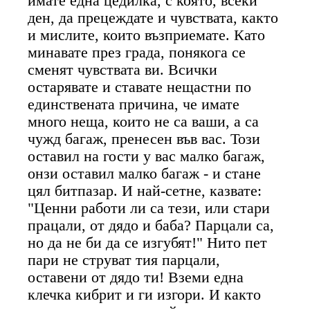
имате една цедилка, с която, всеки
ден, да прецеждате и чувствата, както
и мислите, които възприемате. Като
минавате през града, понякога се
сменят чувствата ви. Всички
остарявате и ставате нещастни по
единствената причина, че имате
много неща, които не са ваши, а са
чужд багаж, пренесен във вас. Този
оставил на гости у вас малко багаж,
онзи оставил малко багаж - и стане
цял битпазар. И най-сетне, казвате:
"Ценни работи ли са тези, или стари
працали, от дядо и баба? Парцали са,
но да не би да се изгубят!" Нито пет
пари не струват тия парцали,
оставени от дядо ти! Вземи една
клечка кибрит и ги изгори. И както