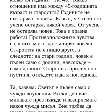
отношение има между 45-годишната
възраст и старостта? Годините не
състаряват човека. Казват, че от много
учене остарял, някой човек. От учене
не остарява човек. Това е празна
работа! Противоположните чувства
са, които могат да състарят човека.
Старостта не е нищо друго, а
следното: на стари години, човек е
пълен само с долини, навсякъде –
само долини! Старостта прилича на
пустиня, откъдето и да я погледнеш.
Та, казвам: Светът е пълен само с
чужди внушения. Всеки ден вие
минавате през някъде и възприемате
някоя чужда мисъл. Вие трябва да