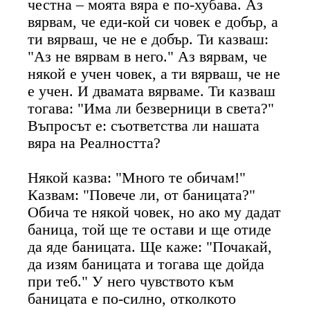
честна – моята вяра е по-хубава. Аз
вярвам, че еди-кой си човек е добър, а
ти вярваш, че не е добър. Ти казваш:
"Аз не вярвам в него." Аз вярвам, че
някой е учен човек, а ти вярваш, че не
е учен. И двамата вярваме. Ти казваш
тогава: "Има ли безверници в света?"
Въпросът е: съответства ли нашата
вяра на Реалността?
Някой казва: "Много те обичам!"
Казвам: "Повече ли, от баницата?"
Обича те някой човек, но ако му дадат
баница, той ще те остави и ще отиде
да яде баницата. Ще каже: "Почакай,
да изям баницата и тогава ще дойда
при теб." У него чувството към
баницата е по-силно, отколкото