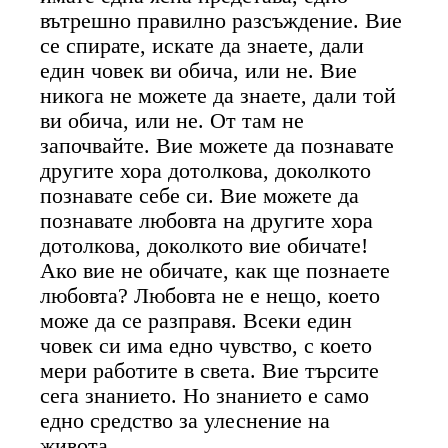
вътрешно правилно разсъждение. Вие
се спирате, искате да знаете, дали
един човек ви обича, или не. Вие
никога не можете да знаете, дали той
ви обича, или не. От там не
започвайте. Вие можете да познавате
другите хора дотолкова, доколкото
познавате себе си. Вие можете да
познавате любовта на другите хора
дотолкова, доколкото вие обичате!
Ако вие не обичате, как ще познаете
любовта? Любовта не е нещо, което
може да се разправя. Всеки един
човек си има едно чувство, с което
мери работите в света. Вие търсите
сега знанието. Но знанието е само
едно средство за улеснение на
живота.