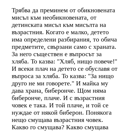
Трябва да преминем от обикновената
мисъл към необикновената, от
детинската мисъл към мисълта на
възрастния. Когато е малко, детето
има определени разбирания, то обича
предметите, свързани само с храната.
За него съществен е въпросът за
хляба. То казва: "Хляб, нищо повече!"
И всеки плач на детето се обуславя от
въпроса за хляба. То казва: "За нищо
друго не ми говорете." И майка му
дава храна, биберонче. Щом няма
биберонче, плаче. И с възрастния
човек е така. И той плаче, и той се
нуждае от някой биберон. Понякога
нещо смущава възрастния човек.
Какво го смущава? Какво смущава