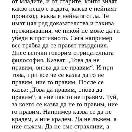
от младите, и от старите, които знаят
какво нещо е водата, какъв е нейният
произход, каква е нейната сила. Те
имат цял ред доказателства и такива
преживявания, че никой не може да ги
убеди в противното. Сега например
все трябва да се правят твърдения.
Днес всички говорим отрицателната
философия. Казват: „Това да не
правим, онова да не правим“. И при
това, при все че се казва да го не
правим, ние го правим. После се
казва: „Това да правим, онова да
правим“, а ние пак го не правим. Туй,
за което се казва да не го правим, ние
го правим. Например казва се да не
крадем, а ние крадем. Да не лъжем, а
ние лъжем. Да не сме страхливи, а