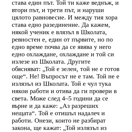
става един път. Той ти каже веднъж, и
втори път, и трети път, и наруши
цялото равновесие. И между тия хора
става едно разединение. Да кажем,
някой ученик е влязъл в Школата,
ревностен е, един от първите, но по
едно време почва да се явява у него
едно охлаждане, охлаждане и той си
излезе из Школата. Другите
обясняват: „Той е зелен, той не е готов
още“. Не! Въпросът не е там. Той не е
излязъл из Школата. Той е чул тука
някои работи и отива да ги провери в
света. Може след 4–5 години да се
върне и да каже: „Аз разреших
нещата“. Той е отишъл надалеч и
работи. Онези, които не разбират
закона, ще кажат: „Той излязъл из