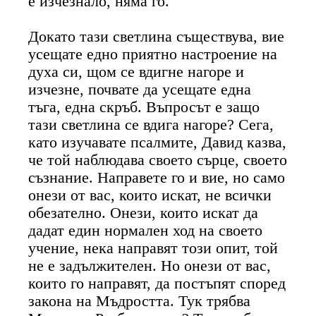
е изчезнало, няма го.
Докато тази светлина съществува, вие
усещате едно приятно настроение на
духа си, щом се вдигне нагоре и
изчезне, почвате да усещате една
тъга, една скръб. Въпросът е защо
тази светлина се вдига нагоре? Сега,
като изучавате псалмите, Давид казва,
че той наблюдава своето сърце, своето
съзнание. Направете го и вие, но само
онези от вас, които искат, не всички
обезателно. Онези, които искат да
дадат един нормален ход на своето
учение, нека направят този опит, той
не е задължителен. Но онези от вас,
които го направят, да постъпят според
закона на Мъдростта. Тук трябва