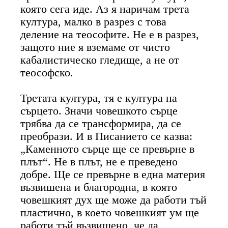
която сега иде. Аз я наричам трета
култура, малко в разрез с това
деление на теософите. Не е в разрез,
защото ние я вземаме от чисто
кабалистическо гледище, а не от
теософско.
Третата култура, тя е култура на
сърцето. Значи човешкото сърце
трябва да се трансформира, да се
преобрази. И в Писанието се казва:
„Каменното сърце ще се превърне в
плът“. Не в плът, не е преведено
добре. Ще се превърне в една материя
възвишена и благородна, в която
човешкият дух ще може да работи тъй
пластично, в което човешкият ум ще
работи тъй възвишено, че да