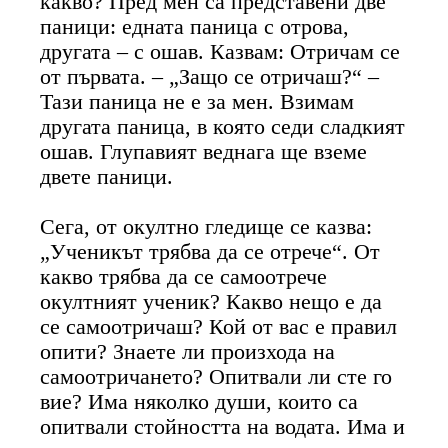
какво? Пред мен са представени две
паници: едната паница с отрова,
другата – с ошав. Казвам: Отричам се
от първата. – „Защо се отричаш?“ –
Тази паница не е за мен. Взимам
другата паница, в която седи сладкият
ошав. Глупавият веднага ще вземе
двете паници.
Сега, от окултно гледище се казва:
„Ученикът трябва да се отрече“. От
какво трябва да се самоотрече
окултният ученик? Какво нещо е да
се самоотричаш? Кой от вас е правил
опити? Знаете ли произхода на
самоотричането? Опитвали ли сте го
вие? Има няколко души, които са
опитвали стойността на водата. Има и