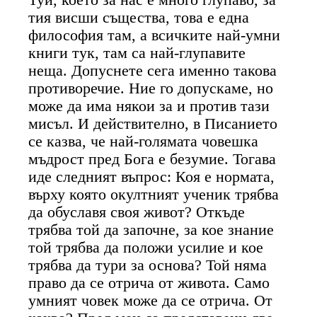
тия висши същества, това е една
философия там, а всичките най-умни
книги тук, там са най-глупавите
неща. Допуснете сега именно такова
противоречие. Ние го допускаме, но
може да има някои за и против тази
мисъл. И действително, в Писанието
се казва, че най-голямата човешка
мъдрост пред Бога е безумие. Тогава
иде следният въпрос: Коя е нормата,
върху която окултният ученик трябва
да обуславя своя живот? Откъде
трябва той да започне, за кое знание
той трябва да положи усилие и кое
трябва да тури за основа? Той няма
право да се отрича от живота. Само
умният човек може да се отрича. От