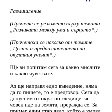
Размишление
(Прочете се резюмето върху темата
„Разликата между ума и сърцето“.)
(Прочетоха се няколко от темите
„Целта и предназначението на
окултния ученик“.)
Ще ви попитам сега за какво мислите
и какво чувствате.
Аз ще направя едно въведение, няма
да го пишете, то е предговор. Сега да
допуснем от окултно гледище, че
човек иде на земята, преражда се. За
пример един стар дядо, който е умрял