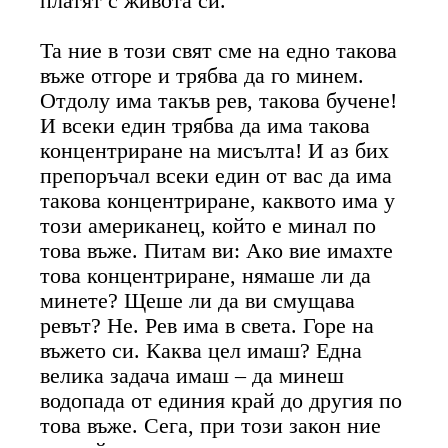
платят с живота си.
Та ние в този свят сме на едно такова
въже отгоре и трябва да го минем.
Отдолу има такъв рев, такова бучене!
И всеки един трябва да има такова
концентриране на мисълта! И аз бих
препоръчал всеки един от вас да има
такова концентриране, каквото има у
този американец, който е минал по
това въже. Питам ви: Ако вие имахте
това концентриране, нямаше ли да
минете? Щеше ли да ви смущава
ревът? Не. Рев има в света. Горе на
въжето си. Каква цел имаш? Една
велика задача имаш – да минеш
водопада от единия край до другия по
това въже. Сега, при този закон ние