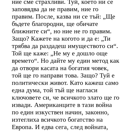
ние сме страхливи. Туй, което ни се
заповядва да не правим, ние го
правим. После, казва ни се тъй: „Ще
бъдете благородни, ще обичате
ближните си“, но ние не го правим.
Защо? Кажете на когото и да е: „Ти
трябва да раздадеш имуществото си“.
Той ще каже: „Не му е дошло още
времето“. Но дайте му един метод как
да отвори касата на богатия човек,
той ще го направи това. Защо? Туй е
политически живот. Като кажеш само
една дума, той тъй ще нагласи
ключовете си, че всичкото злато ще го
извади. Американците в тази война
по един изкуствен начин, законно,
изтеглиха всичкото богатство на
Европа. И едва сега, след войната,