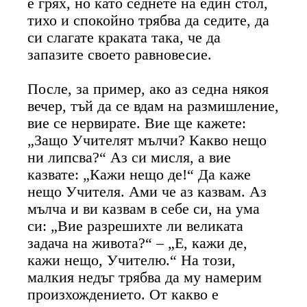
е грях, но като седнете на един стол,
тихо и спокойно трябва да седите, да
си слагате краката така, че да
запазите своето равновесие.
После, за пример, ако аз седна някоя
вечер, тъй да се вдам на размишление,
вие се нервирате. Вие ще кажете:
„Защо Учителят мълчи? Какво нещо
ни липсва?“ Аз си мисля, а вие
казвате: „Кажи нещо де!“ Да каже
нещо Учителя. Ами че аз казвам. Аз
мълча и ви казвам в себе си, на ума
си: „Вие разрешихте ли великата
задача на живота?“ – „Е, кажи де,
кажи нещо, Учителю.“ На този,
малкия недъг трябва да му намерим
произхождението. От какво е