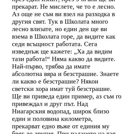
прекарат. Не мислете, че то е лесно.
Аз още не съм ви взел на разходка в
другия свят. Тук в Школата много
лесно влизате, но един ден ще ви
взема в Школата горе, да видите как
седи всъщност работата. Сега
изведнъж ще кажете: „Ха да видим
тази работа!“ Няма какво да видите.
Най-първо, трябва да имате
абсолютна вяра и безстрашие. Знаете
ли какво е безстрашие? Някои
светски хора имат туй безстрашие.
Ще ви приведа един пример, аз съм го
привеждал и друг път. Над
Ниагарския водопад, широк близо
един и половина километра,
прекарват едно въже от единия му
бряг до другия. При падането на тая