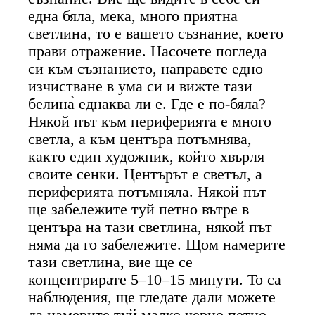
една бяла, мека, много приятна
светлина, то е вашето съзнание, което
прави отражение. Насочете погледа
си към съзнанието, направете едно
изчистване в ума си и вижте тази
белина̀ еднаква ли е. Где е по-бяла?
Някой път към периферията е много
светла, а към центъра потъмнява,
както един художник, който хвърля
своите сенки. Центърът е светъл, а
периферията потъмняла. Някой път
ще забележите туй петно вътре в
центъра на тази светлина, някой път
няма да го забележите. Щом намерите
тази светлина, вие ще се
концентрирате 5–10–15 минути. То са
наблюдения, ще гледате дали можете
да намерите туй малко черно петно.