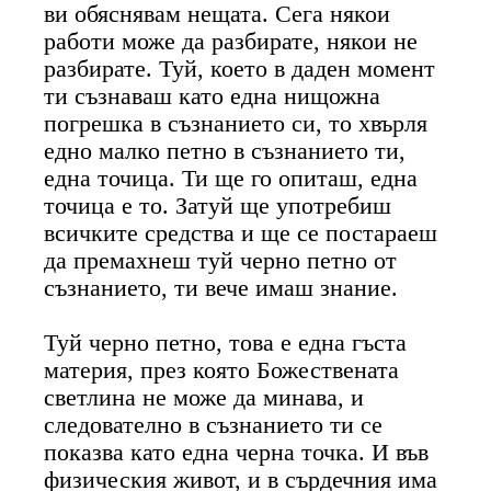
ви обяснявам нещата. Сега някои
работи може да разбирате, някои не
разбирате. Туй, което в даден момент
ти съзнаваш като една нищожна
погрешка в съзнанието си, то хвърля
едно малко петно в съзнанието ти,
една точица. Ти ще го опиташ, една
точица е то. Затуй ще употребиш
всичките средства и ще се постараеш
да премахнеш туй черно петно от
съзнанието, ти вече имаш знание.
Туй черно петно, това е една гъста
материя, през която Божествената
светлина не може да минава, и
следователно в съзнанието ти се
показва като една черна точка. И във
физическия живот, и в сърдечния има