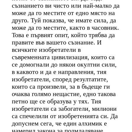
съзнанието ви чисто или най-малко да
може да го местите от едно място на
друго. Туй показва, че имате сила, да
може да го местите, както в часовник.
Това е първият опит, който трябва да
правите във вашето съзнание. И
всичките изобретатели в
съвременната цивилизация, които са
се домогнали до някои окултни сили,
в каквото и да е направления, тия
изобретатели, според резултатите,
които са произвели, за в бъдеще ги
очаква голямо нещастие, едно такова
петно ще се образува у тях. Тия
изобретатели са забогатели, милиони
са спечелили от изобретенията си. Да
допуснем сега, че един алхимик е
намерил закона за подмладяване