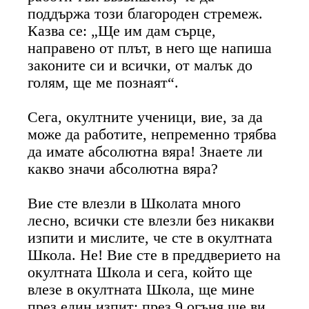
поддържа този благороден стремеж.
Казва се: „Ще им дам сърце,
направено от плът, в него ще напиша
законите си и всички, от малък до
голям, ще ме познаят“.
Сега, окултните ученици, вие, за да
може да работите, непременно трябва
да имате абсолютна вяра! Знаете ли
какво значи абсолютна вяра?
Вие сте влезли в Школата много
лесно, всички сте влезли без никакви
изпити и мислите, че сте в окултната
Школа. Не! Вие сте в преддверието на
окултната Школа и сега, който ще
влезе в окултната Школа, ще мине
през един изпит; през 9 огъня ще ви