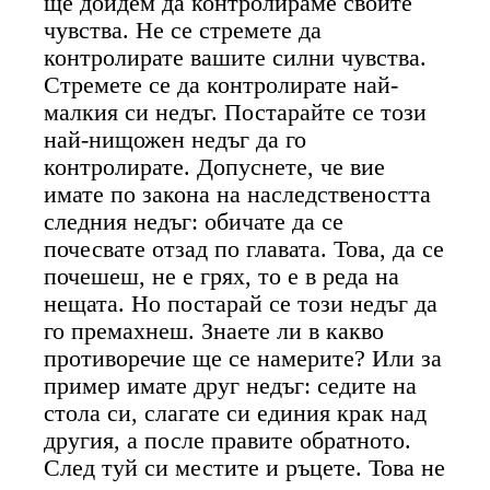
ще дойдем да контролираме своите
чувства. Не се стремете да
контролирате вашите силни чувства.
Стремете се да контролирате най-
малкия си недъг. Постарайте се този
най-нищожен недъг да го
контролирате. Допуснете, че вие
имате по закона на наследствеността
следния недъг: обичате да се
почесвате отзад по главата. Това, да се
почешеш, не е грях, то е в реда на
нещата. Но постарай се този недъг да
го премахнеш. Знаете ли в какво
противоречие ще се намерите? Или за
пример имате друг недъг: седите на
стола си, слагате си единия крак над
другия, а после правите обратното.
След туй си местите и ръцете. Това не