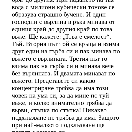
вода с милиони кубически тонове се
образува страшно бучене. И един
господин с върлина в ръка минава от
единия край до другия край по това
въже. Ще кажете: „Това е смелост“.
Тъй. Втория път той се връща и взима
друг един на гърба си и пак минава по
въжето с върлината. Третия път го
взима пак на гърба си и минава вече
без върлината. И двамата минават по
въжето. Представете си какво
концентриране трябва да има този
човек на ума си, за да мине по туй
въже, и колко внимателно трябва да
върви, стъпка по стъпка! Никакво
подхлъзване не трябва да има. Защото
при най-малкото подхлъзване ще