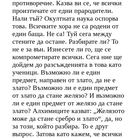
противоречие. Казва ви се, че всички
произтичате от едни прародители.
Нали тъй? Окултната наука оспорва
това. Всичките хора не са родени от
един баща. Не са! Туй сега между
стените да остане. Разбирате ли? То
не е за вън. Изнесете ли го, ще се
компрометирате всички. Сега ние ще
дойдем до разсъжденията в това като
ученици. Възможно ли е един
предмет, направен от злато, да не е
злато? Възможно ли е един предмет
от злато да стане желязо? И възможно
ли е един предмет от желязо да стане
злато? Алхимиците казват: „Желязото
може да стане сребро и злато“, да, но
за този, който разбира. То е друг
въпрос. Затова като кажем, че всички