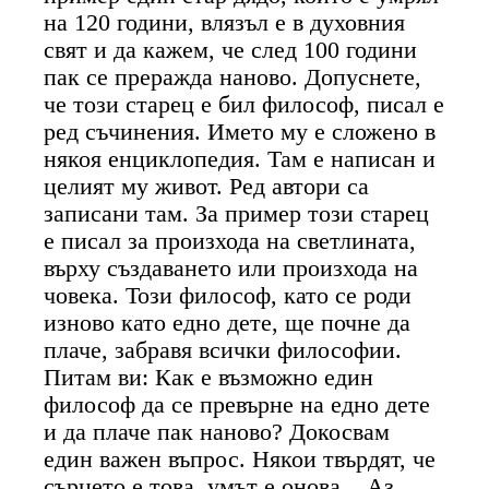
на 120 години, влязъл е в духовния
свят и да кажем, че след 100 години
пак се преражда наново. Допуснете,
че този старец е бил философ, писал е
ред съчинения. Името му е сложено в
някоя енциклопедия. Там е написан и
целият му живот. Ред автори са
записани там. За пример този старец
е писал за произхода на светлината,
върху създаването или произхода на
човека. Този философ, като се роди
изново като едно дете, ще почне да
плаче, забравя всички философии.
Питам ви: Как е възможно един
философ да се превърне на едно дете
и да плаче пак наново? Докосвам
един важен въпрос. Някои твърдят, че
сърцето е това, умът е онова... Аз