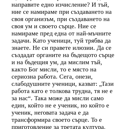
направите едно изчисление? И тъй,
ние се намираме при създаването на
своя организъм, при създаването на
своя ум и своето сърце. Ние се
намираме пред една от най-мъчните
задачи. Като ученици, туй трябва да
знаете. Не си правете илюзии. Да се
създадат органите на бъдещото сърце
и на бъдещия ум, да мислим тъй,
както Бог мисли, то е място на
сериозна работа. Сега, онези,
слабодушните ученици, казват: „Тази
работа като е толкова трудна, тя не е
за нас“. Така може да мисли само
един, който не е ученик, но който е
ученик, неговата задача е да
трансформира своето сърце. То е
приготовление за третата култура,