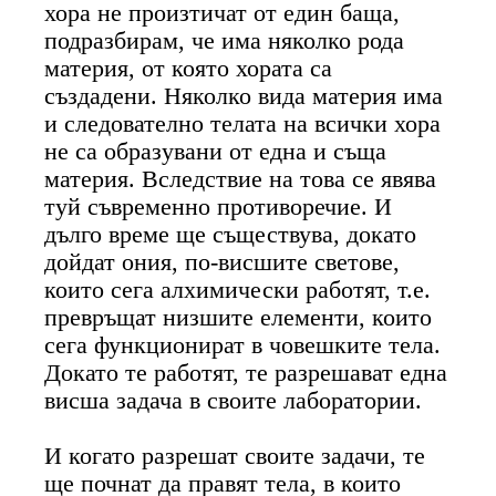
хора не произтичат от един баща,
подразбирам, че има няколко рода
материя, от която хората са
създадени. Няколко вида материя има
и следователно телата на всички хора
не са образувани от една и съща
материя. Вследствие на това се явява
туй съвременно противоречие. И
дълго време ще съществува, докато
дойдат ония, по-висшите светове,
които сега алхимически работят, т.е.
превръщат низшите елементи, които
сега функционират в човешките тела.
Докато те работят, те разрешават една
висша задача в своите лаборатории.
И когато разрешат своите задачи, те
ще почнат да правят тела, в които