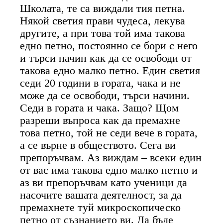
Школата, те са виждали тия петна.
Някой светия прави чудеса, лекува
другите, а при това той има такова
едно петно, постоянно се бори с него
и търси начин как да се освободи от
такова едно малко петно. Един светия
седи 20 години в гората, чака и не
може да се освободи, търси начини.
Седи в гората и чака. Защо? Щом
разреши въпроса как да премахне
това петно, той не седи вече в гората,
а се върне в обществото. Сега ви
препоръчвам. Аз виждам – всеки един
от вас има такова едно малко петно и
аз ви препоръчвам като ученици да
насочите вашата деятелност, за да
премахнете туй микроскопическо
петно от съзнанието ви. Да бъде