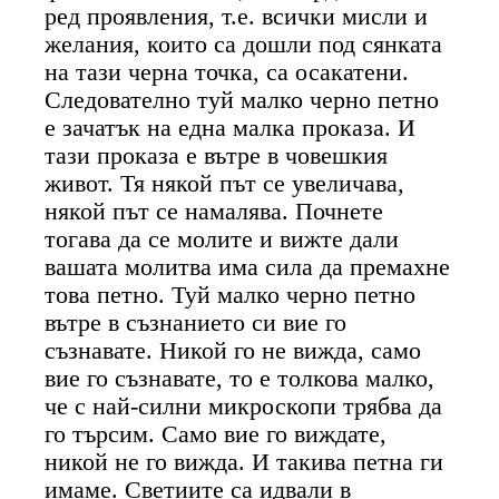
ред проявления, т.е. всички мисли и
желания, които са дошли под сянката
на тази черна точка, са осакатени.
Следователно туй малко черно петно
е зачатък на една малка проказа. И
тази проказа е вътре в човешкия
живот. Тя някой път се увеличава,
някой път се намалява. Почнете
тогава да се молите и вижте дали
вашата молитва има сила да премахне
това петно. Туй малко черно петно
вътре в съзнанието си вие го
съзнавате. Никой го не вижда, само
вие го съзнавате, то е толкова малко,
че с най-силни микроскопи трябва да
го търсим. Само вие го виждате,
никой не го вижда. И такива петна ги
имаме. Светиите са идвали в