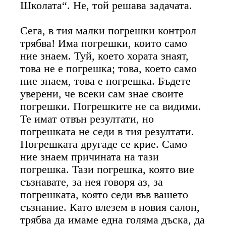
Школата“. Не, той решава задачата.
Сега, в тия малки погрешки контрол
трябва! Има погрешки, които само
ние знаем. Туй, което хората знаят,
това не е погрешка; това, което само
ние знаем, това е погрешка. Бъдете
уверени, че всеки сам знае своите
погрешки. Погрешките не са видими.
Те имат отвън резултати, но
погрешката не седи в тия резултати.
Погрешката другаде се крие. Само
ние знаем причината на тази
погрешка. Тази погрешка, която вие
съзнавате, за нея говоря аз, за
погрешката, която седи във вашето
съзнание. Като влезем в новия салон,
трябва да имаме една голяма дъска, да