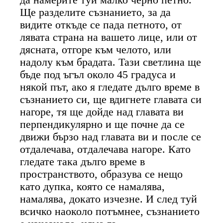
Ще разделите съзнанието, за да
видите откъде се пада петното, от
лявата страна на вашето лице, или от
дясната, отгоре към челото, или
надолу към брадата. Тази светлина ще
бъде под ъгъл около 45 градуса и
някой път, ако я гледате дълго време в
съзнанието си, ще вдигнете главата си
нагоре, тя ще дойде над главата ви
перпендикулярно и ще почне да се
движи бързо над главата ви и после се
отдалечава, отдалечава нагоре. Като
гледате така дълго време в
пространството, образува се нещо
като дупка, която се намалява,
намалява, докато изчезне. И след туй
всичко наоколо потъмнее, съзнанието