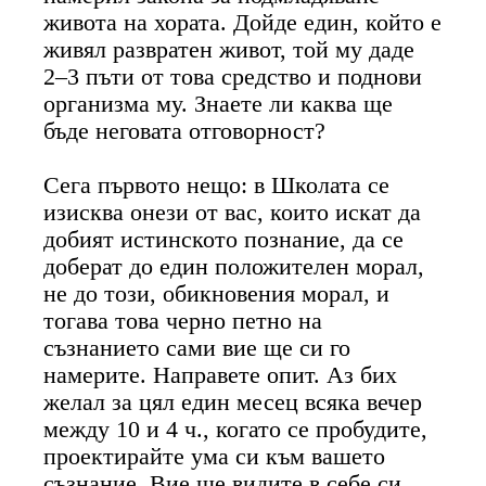
живота на хората. Дойде един, който е
живял развратен живот, той му даде
2–3 пъти от това средство и поднови
организма му. Знаете ли каква ще
бъде неговата отговорност?
Сега първото нещо: в Школата се
изисква онези от вас, които искат да
добият истинското познание, да се
доберат до един положителен морал,
не до този, обикновения морал, и
тогава това черно петно на
съзнанието сами вие ще си го
намерите. Направете опит. Аз бих
желал за цял един месец всяка вечер
между 10 и 4 ч., когато се пробудите,
проектирайте ума си към вашето
съзнание. Вие ще видите в себе си