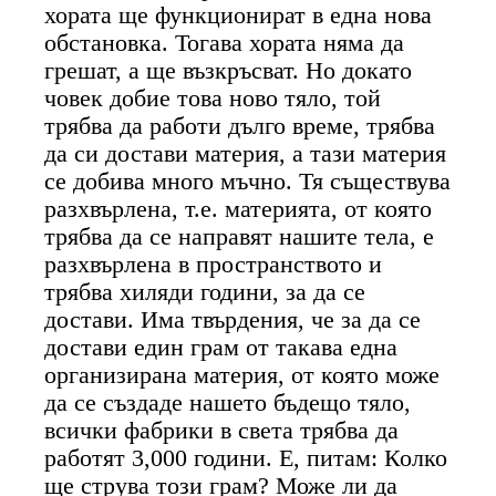
хората ще функционират в една нова
обстановка. Тогава хората няма да
грешат, а ще възкръсват. Но докато
човек добие това ново тяло, той
трябва да работи дълго време, трябва
да си достави материя, а тази материя
се добива много мъчно. Тя съществува
разхвърлена, т.е. материята, от която
трябва да се направят нашите тела, е
разхвърлена в пространството и
трябва хиляди години, за да се
достави. Има твърдения, че за да се
достави един грам от такава една
организирана материя, от която може
да се създаде нашето бъдещо тяло,
всички фабрики в света трябва да
работят 3,000 години. Е, питам: Колко
ще струва този грам? Може ли да