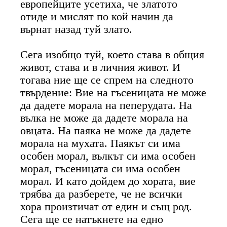
европейците усетиха, че златото
отиде и мислят по кой начин да
върнат назад туй злато.
Сега изобщо туй, което става в общия
живот, става и в личния живот. И
тогава ние ще се спрем на следното
твърдение: Вие на гъсеницата не може
да дадете морала на пеперудата. На
вълка не може да дадете морала на
овцата. На паяка не може да дадете
морала на мухата. Паякът си има
особен морал, вълкът си има особен
морал, гъсеницата си има особен
морал. И като дойдем до хората, вие
трябва да разберете, че не всички
хора произтичат от един и същ род.
Сега ще се натъкнете на едно