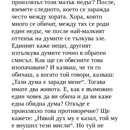
произлязъл този малък недъг? После,
вземете следното, което се заражда
често между хората. Хора, които
много се обичат, между тях се роди
един недъг, че после най-малкият
оттенък на думите се тълкува зле.
Единият каже нещо, другият
изтълкува думите точно в обратен
смисъл. Как ще си обясните това
изопачаване? И казваш, че ти го
обичаш, а когато той говори, казваш:
„Тази дума е заради мене“. Тогава
имате два живота. Е, как е възможно
един човек да ви обича и да ви каже
една обидна дума? Откъде е
произлязло това противоречие? Ще
кажете: „Някой дух му е казал, той му
е внушил тези мисли“. Но туй не