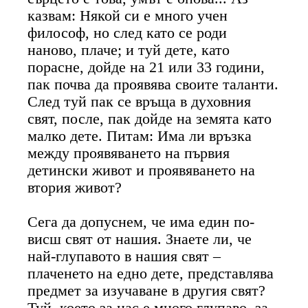
казвам: Някой си е много учен
философ, но след като се роди
наново, плаче; и туй дете, като
порасне, дойде на 21 или 33 години,
пак почва да проявява своите таланти.
След туй пак се връща в духовния
свят, после, пак дойде на земята като
малко дете. Питам: Има ли връзка
между проявяването на първия
детински живот и проявяването на
втория живот?
Сега да допуснем, че има един по-
висш свят от нашия. Знаете ли, че
най-глупавото в нашия свят –
плаченето на едно дете, представлява
предмет за изучаване в другия свят?
Туй, което за нас е много глупаво, за