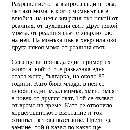
Разрешението на въпроса седи в това,
че тази мома, в която момъкът се е
влюбил, на нея е хвърлил око някой от
реалния, от духовния свят. Друг някой
момък от реалния свят е хвърлил око
на нея. На момъка пък е хвърлила око
друга някоя мома от реалния свят.
Сега ще ви приведа един пример из
живота, който го е разказала една
стара жена, българка, на около 85
години. Като била млада, в нея се
влюбил един млад момък, змей. Змеят
е човек от другия свят. Той се явявал
от време на време. Като се отворило
херцеговинското възстание и той
отишъл на това възстание. Преди да
замине, той ѝ казал по какво ще