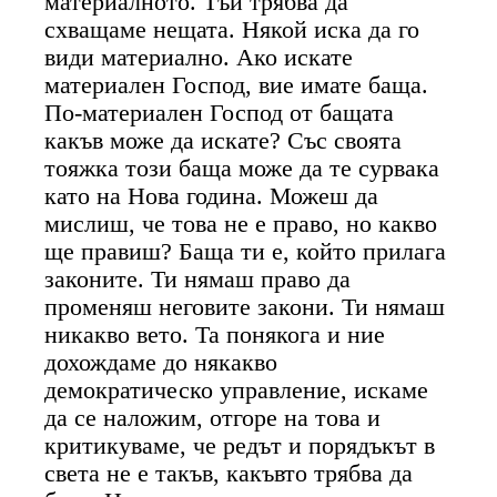
материалното. Тъй трябва да
схващаме нещата. Някой иска да го
види материално. Ако искате
материален Господ, вие имате баща.
По-материален Господ от бащата
какъв може да искате? Със своята
тояжка този баща може да те сурвака
като на Нова година. Можеш да
мислиш, че това не е право, но какво
ще правиш? Баща ти е, който прилага
законите. Ти нямаш право да
променяш неговите закони. Ти нямаш
никакво вето. Та понякога и ние
дохождаме до някакво
демократическо управление, искаме
да се наложим, отгоре на това и
критикуваме, че редът и порядъкът в
света не е такъв, какъвто трябва да