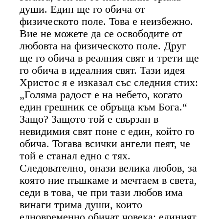
души. Един ще го обича от
физическото поле. Това е неизбежно.
Вие не можете да се освободите от
любовта на физическото поле. Друг
ще го обича в реалния свят и трети ще
го обича в идеалния свят. Тази идея
Христос я е изказал със следния стих:
„Голяма радост е на небето, когато
един грешник се обръща към Бога.“
Защо? Защото той е свързан в
невидимия свят поне с един, който го
обича. Тогава всички ангели пеят, че
той е станал едно с тях.
Следователно, онази велика любов, за
която ние пъшкаме и мечтаем в света,
седи в това, че при тази любов има
винаги трима души, които
едновременно обичат човека: единият