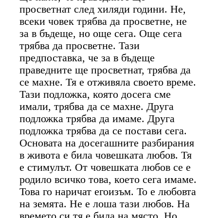
просветнат след хиляди години. Не,
всеки човек трябва да просветне, не
за в бъдеще, но още сега. Още сега
трябва да просветне. Тази
предпоставка, че за в бъдеще
праведните ще просветнат, трябва да
се махне. Тя е отживяла своето време.
Тази подложка, която досега сме
имали, трябва да се махне. Друга
подложка трябва да имаме. Друга
подложка трябва да се постави сега.
Основата на досегашните разбирания
в живота е била човешката любов. Тя
е стимулът. От човешката любов се е
родило всичко това, което сега имаме.
Това го наричат егоизъм. То е любовта
на земята. Не е лоша тази любов. На
времето си тя е била на място. Но