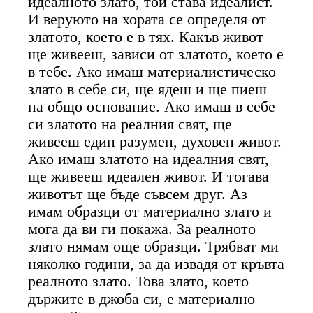
идеалното злато, той става идеалист.
И веруюто на хората се определя от
златото, което е в тях. Какъв живот
ще живееш, зависи от златото, което е
в тебе. Ако имаш материалистическо
злато в себе си, ще ядеш и ще пиеш
на общо основание. Ако имаш в себе
си златото на реалния свят, ще
живееш един разумен, духовен живот.
Ако имаш златото на идеалния свят,
ще живееш идеален живот. И тогава
животът ще бъде съвсем друг. Аз
имам образци от материално злато и
мога да ви ги покажа. За реалното
злато нямам още образци. Трябват ми
няколко години, за да извадя от кръвта
реалното злато. Това злато, което
държите в джоба си, е материално