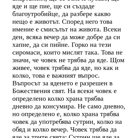
яде и ще пие, ще си създаде
благоутробийце, да разбере какво
нещо е животът. Според него това
имение е смисълът на живота. Всеки
ден, всяка вечер да може добре да си
хапне, да си пийне. Горко на тези
сиромаси, които мислят така. Това не
значи, че човек не трябва да яде. Щом
живее, човек трябва да яде, но как и
колко, това е важният въпрос.
Въпросът за яденето е разрешен в
Божествения свят. На всеки човек е
определено колко храна трябва
дневно да консумира. Не само дневно,
но определено е, колко храна трябва
човек да употребява сутрин, колко на
обяд и колко вечер. Човек трябва да
яде за трите свята: Сутрин ще яде за