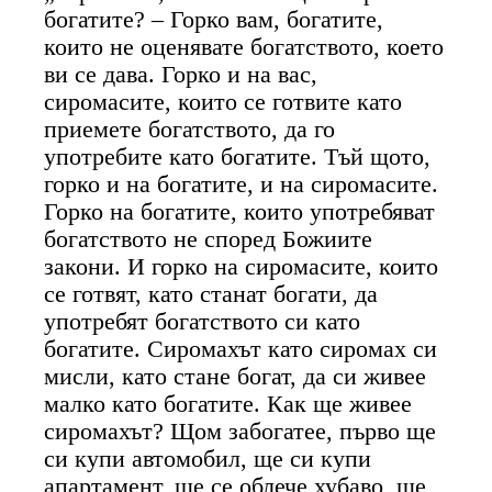
богатите? – Горко вам, богатите,
които не оценявате богатството, което
ви се дава. Горко и на вас,
сиромасите, които се готвите като
приемете богатството, да го
употребите като богатите. Тъй щото,
горко и на богатите, и на сиромасите.
Горко на богатите, които употребяват
богатството не според Божиите
закони. И горко на сиромасите, които
се готвят, като станат богати, да
употребят богатството си като
богатите. Сиромахът като сиромах си
мисли, като стане богат, да си живее
малко като богатите. Как ще живее
сиромахът? Щом забогатее, първо ще
си купи автомобил, ще си купи
апартамент, ще се облече хубаво, ще