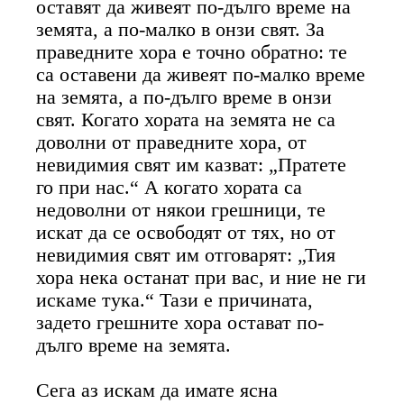
оставят да живеят по-дълго време на
земята, а по-малко в онзи свят. За
праведните хора е точно обратно: те
са оставени да живеят по-малко време
на земята, а по-дълго време в онзи
свят. Когато хората на земята не са
доволни от праведните хора, от
невидимия свят им казват: „Пратете
го при нас.“ А когато хората са
недоволни от някои грешници, те
искат да се освободят от тях, но от
невидимия свят им отговарят: „Тия
хора нека останат при вас, и ние не ги
искаме тука.“ Тази е причината,
задето грешните хора остават по-
дълго време на земята.
Сега аз искам да имате ясна