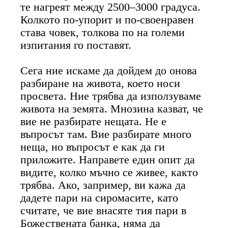
те нагреят между 2500–3000 градуса.
Колкото по-упорит и по-своенравен
става човек, толкова по на големи
изпитания го поставят.
Сега ние искаме да дойдем до онова
разбиране на живота, което носи
просвета. Ние трябва да използуваме
живота на земята. Мнозина казват, че
вие не разбирате нещата. Не е
въпросът там. Вие разбирате много
неща, но въпросът е как да ги
приложите. Направете един опит да
видите, колко мъчно се живее, както
трябва. Ако, запример, ви кажа да
дадете пари на сиромасите, като
считате, че вие внасяте тия пари в
Божествената банка, няма да