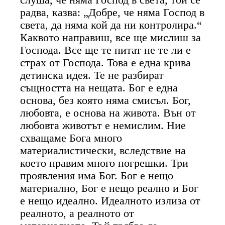
радва, казва: „Добре, че няма Господ в
света, да няма кой да ни контролира.“
Каквото направиш, все ще мислиш за
Господа. Все ще те питат не те ли е
страх от Господа. Това е една крива
детинска идея. Те не разбират
същността на нещата. Бог е една
основа, без която няма смисъл. Бог,
любовта, е основа на живота. Вън от
любовта животът е немислим. Ние
схващаме Бога много
материалистически, вследствие на
което правим много погрешки. Три
проявления има Бог. Бог е нещо
материално, Бог е нещо реално и Бог
е нещо идеално. Идеалното излиза от
реалното, а реалното от