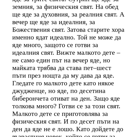
земния, за физическия свят. На обед
ще яде за духовния, за реалния свят. А
вечер ще яде за идеалния, за
Божествения свят. Затова старите хора
именно ядат идеално. Той не може да
яде много, защото се готви за
идеалния свят. Вижте малкото дете –
не само един път на вечер яде, но
майката трябва да става пет–шест
пъти през нощта да му дава да яде.
Гледате го малкото дете като някое
джудженце, но яде, по десетина
биберончета отиват на ден. Защо яде
толкова много? Готви се за този свят.
Малкото дете се приготовлява за
физическия свят. И по десет пъти на
ден да яде не е лошо. Като дойдете до
възрастния човек, който се готви за