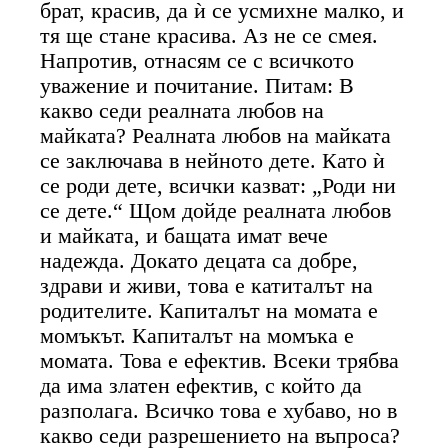
брат, красив, да ѝ се усмихне малко, и
тя ще стане красива. Аз не се смея.
Напротив, отнасям се с всичкото
уважение и почитание. Питам: В
какво седи реалната любов на
майката? Реалната любов на майката
се заключава в нейното дете. Като ѝ
се роди дете, всички казват: „Роди ни
се дете.“ Щом дойде реалната любов
и майката, и бащата имат вече
надежда. Докато децата са добре,
здрави и живи, това е катиталът на
родителите. Капиталът на момата е
момъкът. Капиталът на момъка е
момата. Това е ефектив. Всеки трябва
да има златен ефектив, с който да
разполага. Всичко това е хубаво, но в
какво седи разрешението на въпроса?