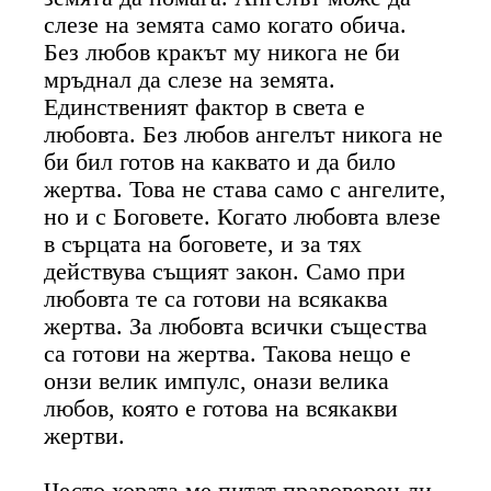
слезе на земята само когато обича.
Без любов кракът му никога не би
мръднал да слезе на земята.
Единственият фактор в света е
любовта. Без любов ангелът никога не
би бил готов на каквато и да било
жертва. Това не става само с ангелите,
но и с Боговете. Когато любовта влезе
в сърцата на боговете, и за тях
действува същият закон. Само при
любовта те са готови на всякаква
жертва. За любовта всички същества
са готови на жертва. Такова нещо е
онзи велик импулс, онази велика
любов, която е готова на всякакви
жертви.
Често хората ме питат правоверен ли