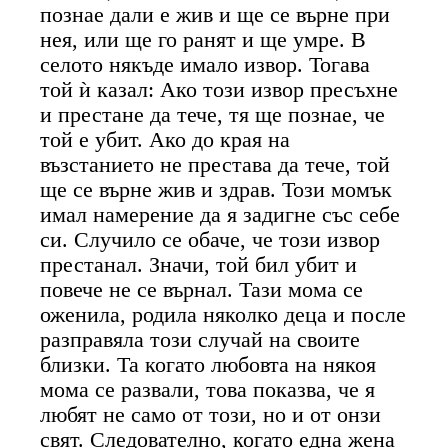
познае дали е жив и ще се върне при
нея, или ще го ранят и ще умре. В
селото някъде имало извор. Тогава
той ѝ казал: Ако този извор пресъхне
и престане да тече, тя ще познае, че
той е убит. Ако до края на
възстанието не престава да тече, той
ще се върне жив и здрав. Този момък
имал намерение да я задигне със себе
си. Случило се обаче, че този извор
престанал. Значи, той бил убит и
повече не се върнал. Тази мома се
оженила, родила няколко деца и после
разправяла този случай на своите
близки. Та когато любовта на някоя
мома се развали, това показва, че я
любят не само от този, но и от онзи
свят. Следователно, когато една жена