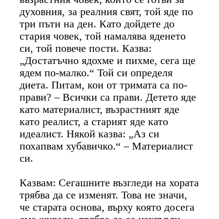
духовния, за реалния свят, той яде по
три пъти на ден. Като дойдете до
стария човек, той намалява яденето
си, той повече пости. Казва:
„Достатъчно ядохме и пихме, сега ще
ядем по-малко.“ Той си определя
диета. Питам, кои от тримата са по-
прави? – Всички са прави. Детето яде
като материалист, възрастният яде
като реалист, а старият яде като
идеалист. Някой казва: „Аз си
похапвам хубавичко.“ – Материалист
си.
Казвам: Сегашните възгледи на хората
трябва да се изменят. Това не значи,
че старата основа, върху която досега