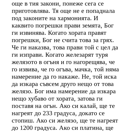
още в тия закони, понеже сега се
приготовлява. Тя още не е попаднала
под законите на хармонията. И
каквито погрешки прави земята, Бог
ги извинява. Когато хората правят
погрешки, Бог не счита това за грях.
Че ги наказва, това прави той с цел да
ги изправи. Когато железарят туря
желязото в огъня и го нагорещява, че
го извива, че го огъва, мачка, той няма
намерение да го накаже. Не, той иска
да изкара съвсем друго нещо от това
желязо. Бог има намерение да изкара
нещо хубаво от хората, затова ги
поставя на огън. Ако си калай, ще те
нагреят до 233 градуса, докато се
стопиш. Ако си желязо, ще те нагреят
до 1200 градуса. Ако си платина, ще