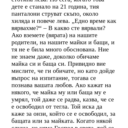
дете е станало на 21 година, тия
панталони струват скъпо, около
хиляда и повече лева. „Едно време как
вярвахме?“ – В какво сте вярвали?
Ако вземете (вярата) на нашите
родители, на нашите майки и бащи, и
тя не е била много обоснована. Ние
не знаем даже, доколко обичаме
майка си и баща си. Привидно вие
мислите, че ги обичате, но като дойде
въпрос на изпитание, тогава се
познава вашата любов. Ако кажат на
някого, че майка му или баща му е
умрял, той даже се радва, казва, че се
е освободил от тегла. Той иска да
каже за онзи, който се е освободил, за
бащата или за майката. Когато някой
слуша, че няма Господ в света, той се