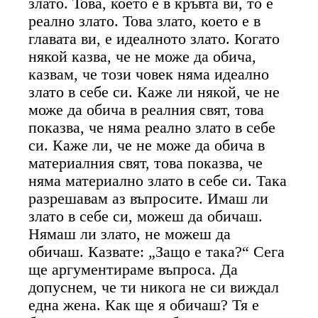
злато. Това, което е в кръвта ви, то е
реално злато. Това злато, което е в
главата ви, е идеалното злато. Когато
някой казва, че не може да обича,
казвам, че този човек няма идеално
злато в себе си. Каже ли някой, че не
може да обича в реалния свят, това
показва, че няма реално злато в себе
си. Каже ли, че не може да обича в
материалния свят, това показва, че
няма материално злато в себе си. Така
разрешавам аз въпросите. Имаш ли
злато в себе си, можеш да обичаш.
Нямаш ли злато, не можеш да
обичаш. Казвате: „Защо е така?“ Сега
ще аргументираме въпроса. Да
допуснем, че ти никога не си виждал
една жена. Как ще я обичаш? Тя е