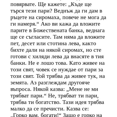
повярвате. Ще кажете: „Къде ще
търся тези пари? Веднъж да ги дам в
ръцете на сиромаха, повече не мога да
ги намеря.“ Ако ви кажа да вложите
парите в Божествената банка, веднага
ще се съгласите. Там няма да вложите
пет, десет или стотина лева, както
бихте дали на някой сиромах, но сте
готови с хиляди лева да внасяте в тия
банки. Не е лошо това. Като живее на
този свят, човек се нуждае от пари за
този свят. Той трябва да живее тук, на
земята. Аз разглеждам другояче
въпроса. Някой казва: „Мене не ми
трябват пари.“ Не, трябват ти пари,
трябва ти богатство. Тази идея трябва
малко да се пречисти. Казва се:
„Горко вам, богати!“ Защо е горко на