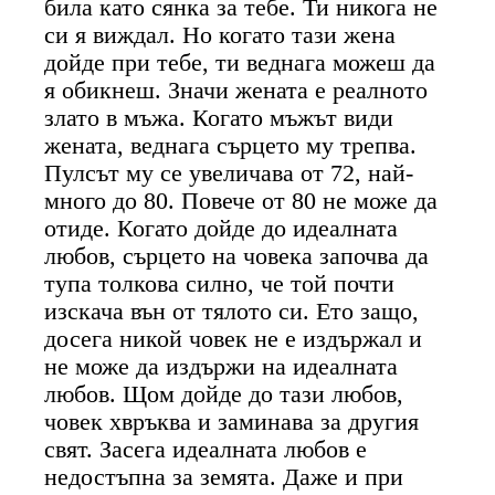
била като сянка за тебе. Ти никога не
си я виждал. Но когато тази жена
дойде при тебе, ти веднага можеш да
я обикнеш. Значи жената е реалното
злато в мъжа. Когато мъжът види
жената, веднага сърцето му трепва.
Пулсът му се увеличава от 72, най-
много до 80. Повече от 80 не може да
отиде. Когато дойде до идеалната
любов, сърцето на човека започва да
тупа толкова силно, че той почти
изскача вън от тялото си. Ето защо,
досега никой човек не е издържал и
не може да издържи на идеалната
любов. Щом дойде до тази любов,
човек хвръква и заминава за другия
свят. Засега идеалната любов е
недостъпна за земята. Даже и при