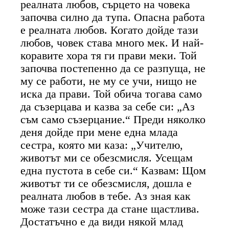
реалната любов, сърцето на човека
започва силно да тупа. Опасна работа
е реалната любов. Когато дойде тази
любов, човек става много мек. И най-
коравите хора тя ги прави меки. Той
започва постепенно да се разпуща, не
му се работи, не му се учи, нищо не
иска да прави. Той обича тогава само
да съзерцава и казва за себе си: „Аз
съм само съзерцание.“ Преди няколко
деня дойде при мене една млада
сестра, която ми каза: „Учителю,
животът ми се обезсмисля. Усещам
една пустота в себе си.“ Казвам: Щом
животът ти се обезсмисля, дошла е
реалната любов в тебе. Аз зная как
може тази сестра да стане щастлива.
Достатъчно е да види някой млад