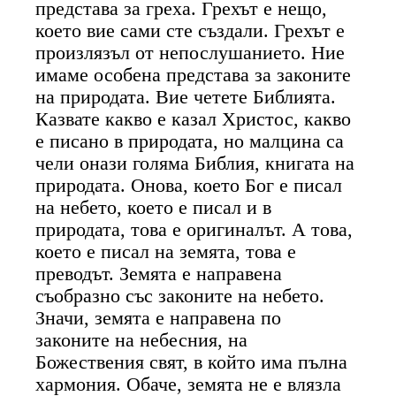
представа за греха. Грехът е нещо,
което вие сами сте създали. Грехът е
произлязъл от непослушанието. Ние
имаме особена представа за законите
на природата. Вие четете Библията.
Казвате какво е казал Христос, какво
е писано в природата, но малцина са
чели онази голяма Библия, книгата на
природата. Онова, което Бог е писал
на небето, което е писал и в
природата, това е оригиналът. А това,
което е писал на земята, това е
преводът. Земята е направена
съобразно със законите на небето.
Значи, земята е направена по
законите на небесния, на
Божествения свят, в който има пълна
хармония. Обаче, земята не е влязла