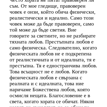
съм. От мое гледище, правоверен
човек е онзи, който обича физически,
реалистически и идеално. Само този
човек може да бъде правоверен, само
той може да бъде светия. Вие
говорите за светиите, но не разбирате
тяхната любов. Престъпната любов е
само физическа. Следователно, когато
физическата любов не е подкрепена
от реалистичната и от идеалната, тя е
престъпна. Тя е едностранчива любов.
Това всъщност не е любов. Когато
физическата любов е свързана с
реалната и с идеалната, това ние
наричаме Божествена любов, която
осмисля нещата. Благословение е в
света, когато хората се обичат. Някои