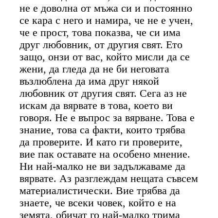
не е доволна от мъжа си и постоянно
се кара с него и намира, че не е учен,
че е прост, това показва, че си има
друг любовник, от другия свят. Ето
защо, онзи от вас, който мисли да се
жени, да гледа да не би неговата
възлюблена да има друг някой
любовник от другия свят. Сега аз не
искам да вярвате в това, което ви
говоря. Не е въпрос за вярване. Това е
знание, това са факти, които трябва
да проверите. И като ги проверите,
вие пак оставате на особено мнение.
Ни най-малко не ви задължаваме да
вярвате. Аз разглеждам нещата съвсем
материалистически. Вие трябва да
знаете, че всеки човек, който е на
земята, обичат го най-малко трима