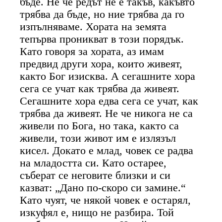
бъде. Не че редът не е такъв, какъвто
трябва да бъде, но ние трябва да го
изпълняваме. Хората на земята
тепърва проникват в този порядък.
Като говоря за хората, аз имам
предвид други хора, които живеят,
както Бог изисква. А сегашните хора
сега се учат как трябва да живеят.
Сегашните хора едва сега се учат, как
трябва да живеят. Не че никога не са
живели по Бога, но така, както са
живели, този живот им е излязъл
кисел. Докато е млад, човек се радва
на младостта си. Като остарее,
съберат се неговите близки и си
казват: „Дано по-скоро си замине.“
Като чуят, че някой човек е остарял,
изкуфял е, нищо не разбира. Той