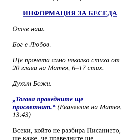
ИНФОРМАЦИЯ ЗА БЕСЕДА
Отче наш.
Бог е Любов.
Ще прочета само няколко стиха от
20 глава на Матея, 6–17 стих.
Духът Божи.
„Тогава праведните ще
просветнат.“
(Евангелие на Матея,
13:43)
Всеки, който не разбира Писанието,
ще каже, че праведните ще