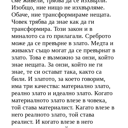
сме живели, трябва да се изхвърли.
Изобщо, ние нищо не изхвърляме.
Обаче, ние трансформираме нещата.
Човек трябва да знае как да ги
трансформира. Този закон и в
миналото са го прилагали. Среброто
може да се превърне в злато. Медта и
живакът също могат да се превърнат в
злато. Това е възможно за онзи, който
знае нещата. За онзи, който не ги
знае, те си остават така, както са
били. И златото, за което говорим,
има три качества: материално злато,
реално злато и идеално злато. Когато
материалното злато влезе в човека,
той става материалист. Кагато влезе в
него реалното злато, той става
реалист. И когато влезе в него