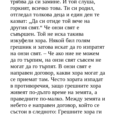
трябва да си замине. И той слуша,
горкият, всичко това. Ти си родил,
отгледал толкова деца и един ден те
казват: „Да си отиде той вече на
другия свят.“ Че онзи свят е
съвършен. Той не иска такива
изкуфели хора. Някой бил голям
грешник и затова искат да го изпратят
на онзи свят. – Че ако ние не можем
да го търпим, на онзи свят съвсем не
могат да го търпят. В онзи свят е
направен договор, какви хора могат да
се приемат там. Често хората изпадат
в противоречия, защо грешните хора
живеят по-дълго време на земята, а
праведните по-малко. Между земята и
небето е направен договор, който се
състои в следното: Грешните хора ги