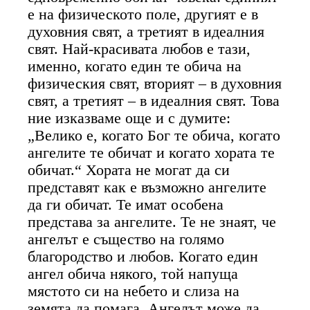
е на физическото поле, другият е в
духовния свят, а третият в идеалния
свят. Най-красивата любов е тази,
именно, когато един те обича на
физическия свят, вторият – в духовния
свят, а третият – в идеалния свят. Това
ние изказваме още и с думите:
„Велико е, когато Бог те обича, когато
ангелите те обичат и когато хората те
обичат.“ Хората не могат да си
представят как е възможно ангелите
да ги обичат. Те имат особена
представа за ангелите. Те не знаят, че
ангелът е същество на голямо
благородство и любов. Когато един
ангел обича някого, той напуща
мястото си на небето и слиза на
земята да помага. Ангелът може да