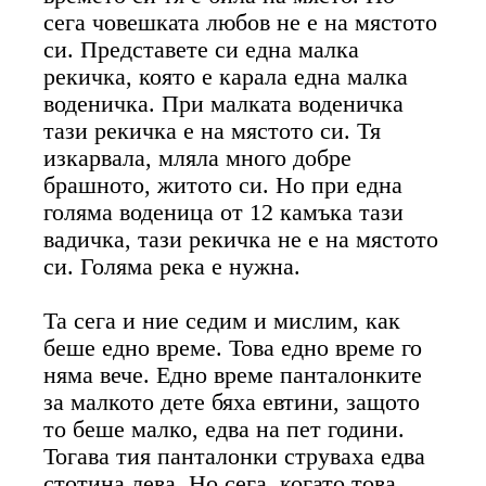
сега човешката любов не е на мястото
си. Представете си една малка
рекичка, която е карала една малка
воденичка. При малката воденичка
тази рекичка е на мястото си. Тя
изкарвала, мляла много добре
брашното, житото си. Но при една
голяма воденица от 12 камъка тази
вадичка, тази рекичка не е на мястото
си. Голяма река е нужна.
Та сега и ние седим и мислим, как
беше едно време. Това едно време го
няма вече. Едно време панталонките
за малкото дете бяха евтини, защото
то беше малко, едва на пет години.
Тогава тия панталонки струваха едва
стотина лева. Но сега, когато това