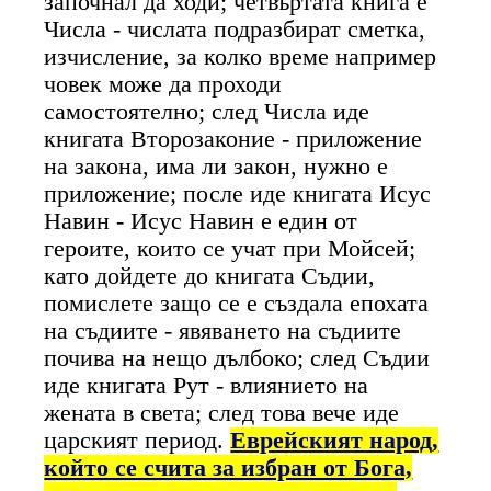
започнал да ходи; четвъртата книга е
Числа - числата подразбират сметка,
изчисление, за колко време например
човек може да проходи
самостоятелно; след Числа иде
книгата Второзаконие - приложение
на закона, има ли закон, нужно е
приложение; после иде книгата Исус
Навин - Исус Навин е един от
героите, които се учат при Мойсей;
като дойдете до книгата Съдии,
помислете защо се е създала епохата
на съдиите - явяването на съдиите
почива на нещо дълбоко; след Съдии
иде книгата Рут - влиянието на
жената в света; след това вече иде
царският период.
Еврейският народ,
който се счита за избран от Бога,