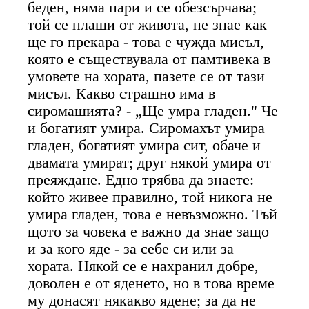
беден, няма пари и се обезсърчава;
той се плаши от живота, не знае как
ще го прекара - това е чужда мисъл,
която е съществувала от памтивека в
умовете на хората, пазете се от тази
мисъл. Какво страшно има в
сиромашията? - „Ще умра гладен." Че
и богатият умира. Сиромахът умира
гладен, богатият умира сит, обаче и
двамата умират; друг някой умира от
преяждане. Едно трябва да знаете:
който живее правилно, той никога не
умира гладен, това е невъзможно. Тъй
щото за човека е важно да знае защо
и за кого яде - за себе си или за
хората. Някой се е нахранил добре,
доволен е от яденето, но в това време
му донасят някакво ядене; за да не