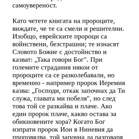
самоувереност.
Като четете книгата на пророците,
виждате, че те са смели и решителни.
Изобщо, еврейските пророци са
войнствени, безстрашни; те изнасят
Словото Божие с достойнство и
казват: „Така говори Бог". При
големите страдания някои от
пророците са се разколебавали, но
временно - например пророк Иеремия
казва: „Господи, откак започнах да Ти
служа, главата ми побеля", но след
това той се разкайва и плаче. Ако
един пророк плаче, какво остава за
обикновените хора? Когато Бог
изпрати пророк Ион в Ниневия да
проповядва, той започна да разговаря