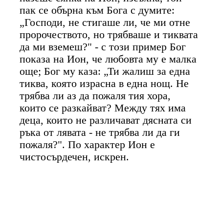
пак се обърна към Бога с думите:
„Господи, не стигаше ли, че ми отне
пророчеството, но трябваше и тиквата
да ми вземеш?" - с този пример Бог
показа на Ион, че любовта му е малка
още; Бог му каза: „Ти жалиш за една
тиква, която израсна в една нощ. Не
трябва ли аз да пожаля тия хора,
които се разкайват? Между тях има
деца, които не различават дясната си
ръка от лявата - не трябва ли да ги
пожаля?". По характер Ион е
чистосърдечен, искрен.