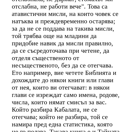
отслабна, не работи вече". Това са
атавистични мисли, на които човек се
натъква и преждевременно остарява;
за да не се поддава на такива мисли,
той трябва още на младини да
придобие навик да мисли правилно,
да се съсредоточава при четене, да
отделя същественото от
несъщественото, без да се отегчава.
Ето например, вие четете Библията и
дохождате до някои книги или глави
от нея, които ви отегчават: в някои
глави се изреждат само имена, родове,
числа, които нямат смисъл за вас.
Който разбира Кабалата, не се
отегчава; който не разбира, той се
намира пред една статистика, която
не го ползва. Такава книга е и Тайната