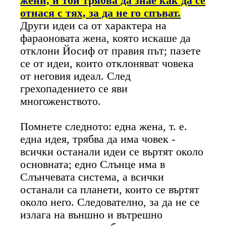
жени, и той трябва да знае как да се
отнася с тях, за да не го спъват.
Други идеи са от характера на
фараоновата жена, която искаше да
отклони Йосиф от правия път; пазете
се от идеи, които отклоняват човека
от неговия идеал. След
грехопадението се яви
многоженството.
Помнете следното: една жена, т. е.
една идея, трябва да има човек -
всички останали идеи се въртят около
основната; едно Слънце има в
Слънчевата система, а всички
останали са планети, които се въртят
около него. Следователно, за да не се
излага на външно и вътрешно