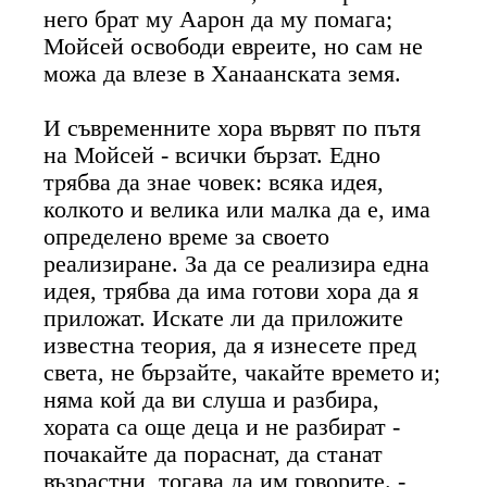
него брат му Аарон да му помага;
Мойсей освободи евреите, но сам не
можа да влезе в Ханаанската земя.
И съвременните хора вървят по пътя
на Мойсей - всички бързат. Едно
трябва да знае човек: всяка идея,
колкото и велика или малка да е, има
определено време за своето
реализиране. За да се реализира една
идея, трябва да има готови хора да я
приложат. Искате ли да приложите
известна теория, да я изнесете пред
света, не бързайте, чакайте времето и;
няма кой да ви слуша и разбира,
хората са още деца и не разбират -
почакайте да пораснат, да станат
възрастни, тогава да им говорите. -