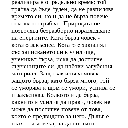
реализира в определено време; той
трябва да бъде буден, да не разпилява
времето си, но и да не бърза повече,
отколкото трябва - Природата не
позволява безразборно изразходване
на енергиите. Кога бърза човек -
когато закъснее. Когато е закъснял
със записването си в училище,
ученикът бърза, иска да достигне
съучениците си, да набави загубения
материал. Защо закъснява човек -
защото бърза; като бърза много, той
се уморява и щом се умори, успива се
и закъснява. Колкото и да бърза,
каквито и усилия да прави, човек не
може да постигне повече от това,
което е предвидено за него. Дълъг е
пътят на човека, за да постигне