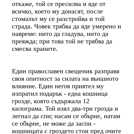
откаже, той се пресилва и яде от
всичко, което му донасят, после
стомахът му се разстройва и той
страда. Човек трябва да яде умерено и
навреме: нито да гладува, нито да
преяжда; при това той не трябва да
смесва храните.
Един православен свещеник разправя
своя опитност за силата на външното
влияние. Един негов приятел му
изпратил подарък - една кошница
грозде, която съдържала 12
килограма. Той изял два-три грозда и
легнал да спи; насам се обърне, натам
се обърне, не може да заспи -
кошницата с гроздето стои пред очите