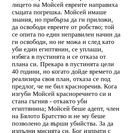
лицето на Мойсей евреите направиха
същата погрешка. Мойсей имаше
знания, но прибърза да ги приложи,
да освободи евреите от робство; той
се опита по един неправилен начин да
ги освободи, но не можа и след като
уби един египтянин, се уплаши,
избяга в пустинята и се отказа от
плана си. Прекара в пустинята цели
40 години, но когато дойде времето да
реализира своя план, отказа се под
предлог, че не бил красноречив. Кога
изгуби Мойсей красноречието си и
стана гъгнив - откакто уби
египтянина; Мойсей беше адепт, член
на Бялото Братство и не му беше
позволено да върши убийства. За да
изпълни мисията си, Бог изпрати с