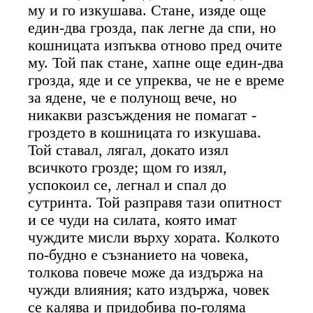
му и го изкушава. Стане, изяде още
един-два грозда, пак легне да спи, но
кошницата изпъква отново пред очите
му. Той пак стане, хапне още един-два
грозда, яде и се упреква, че не е време
за ядене, че е полунощ вече, но
никакви разсъждения не помагат -
гроздето в кошницата го изкушава.
Той ставал, лягал, докато изял
всичкото грозде; щом го изял,
успокоил се, легнал и спал до
сутринта. Той разправя тази опитност
и се чуди на силата, която имат
чуждите мисли върху хората. Колкото
по-будно е съзнанието на човека,
толкова повече може да издържа на
чужди влияния; като издържа, човек
се калява и придобива по-голяма