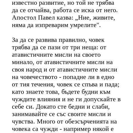
известно развитие, но той не трябва
да се отчайва, работа се иска от него.
Апостол Павел казва: „Ние, живите,
няма да изпреварим умрелите".
За да се развива правилно, човек
трябва да се пази от три неща: от
атавистичните мисли на своето
минало, от атавистичните мисли на
своя народ и от атавистичните мисли
на човечеството - попадне ли в едно
от тия течения, човек се спъва и пада;
като знаете това, бъдете будни към
чуждите влияния и не ги допускайте в
себе си. Докато сте бедни и слаби,
занимавайте се със своите мисли и
чувства. Много от обезсърченията на
човека са чужди - например някой е