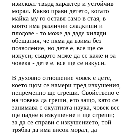
изискват твърд характер и устойчив
морал. Какво прави детето, когато
майка му го оставя само в стая, в
която има различни сладкиши и
плодове - то може да даде хиляди
обещания, че няма да взима без
позволение, но дете е, все ще се
изкуси; същото може да се каже и за
човека - дете е, все ще се изкуси.
В духовно отношение човек е дете,
което щом се намери пред изкушения,
непременно ще сгреши. Свойствено е
на човека да греши, ето защо, като се
занимава с окултната наука, човек все
ще падне в изкушение и ще сгреши;
за да се справи с изкушението, той
трябва да има висок морал, да