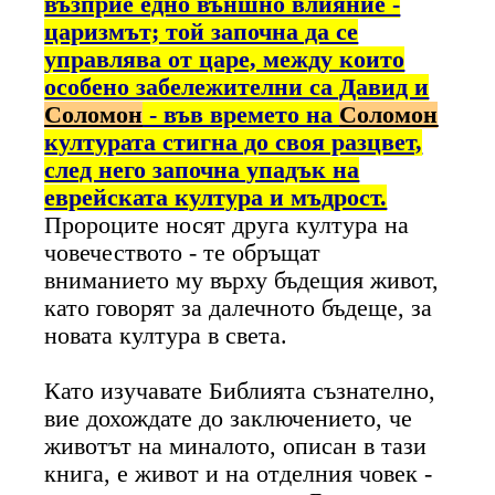
възприе едно външно влияние -
царизмът; той започна да се
управлява от царе, между които
особено забележителни са Давид и
Соломон
- във времето на
Соломон
културата стигна до своя разцвет,
след него започна упадък на
еврейската култура и мъдрост.
Пророците носят друга култура на
човечеството - те обръщат
вниманието му върху бъдещия живот,
като говорят за далечното бъдеще, за
новата култура в света.
Като изучавате Библията съзнателно,
вие дохождате до заключението, че
животът на миналото, описан в тази
книга, е живот и на отделния човек -