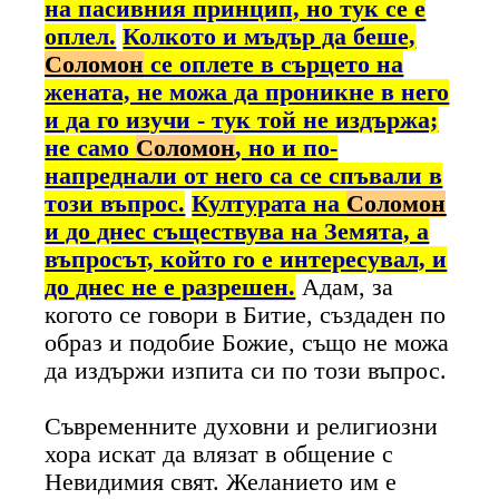
на пасивния принцип, но тук се е
оплел.
Колкото и мъдър да беше,
Соломон
се оплете в сърцето на
жената, не можа да проникне в него
и да го изучи - тук той не издържа;
не само
Соломон
, но и по-
напреднали от него са се спъвали в
този въпрос.
Културата на
Соломон
и до днес съществува на Земята, а
въпросът, който го е интересувал, и
до днес не е разрешен.
Адам, за
когото се говори в Битие, създаден по
образ и подобие Божие, също не можа
да издържи изпита си по този въпрос.
Съвременните духовни и религиозни
хора искат да влязат в общение с
Невидимия свят. Желанието им е