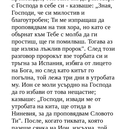
с Господа в себе си - казваше: „Зная,
Господи, че си милостив и
благоутробен; Ти ме изпращаш да
проповядвам на тия хора, но като се
обърнат към Тебе с молба да ги
простиш, ще ги помилваш. Тогава аз
ще изляза лъжлив пророк". След този
разговор пророкът взе торбата си и
тръгна за Испания, избяга от лицето
на Бога, но след като китът го
погълна, той лежа три дни в утробата
му. Ион се моли усърдно на Господа
да го избави от това нещастие;
казваше: „Господи, извади ме от
утробата на кита, ще отида в
Ниневия, за да проповядвам Словото
Ти". После, когато тиквата, която
пазеше сянка на Ион, изсъхна, той