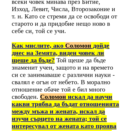
всеки човек минава през Битие,
Изход, Левит, Числа, Второзаконие и
т. н. Като се стреми да се освободи от
старото и да придобие нещо ново в
себе си, той се учи.
Как мислите, ако
Соломон
дойде
днес на Земята, виден човек ли
щеше да бъде?
Той щеше да бъде
знаменит учен, защото и на времето
си се занимаваше с различни науки -
свалял е огън от небето. В морално
отношение обаче той е бил много
свободен.
Соломон
искал да научи
какви трябва да бъдат отношенията
между мъжа и жената, искал да
изучи сърцето на жената; той се
интересувал от жената като проява