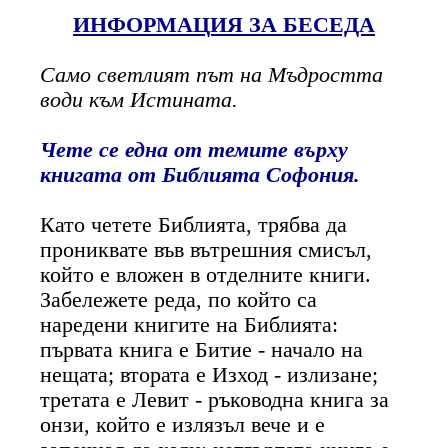
ИНФОРМАЦИЯ ЗА БЕСЕДА
Само светлият път на Мъдростта
води към Истината.
Чете се една от темите върху
книгата от Библията Софония.
Като четете Библията, трябва да
прониквате във вътрешния смисъл,
който е вложен в отделните книги.
Забележете реда, по който са
наредени книгите на Библията:
първата книга е Битие - начало на
нещата; втората е Изход - излизане;
третата е Левит - ръководна книга за
онзи, който е излязъл вече и е