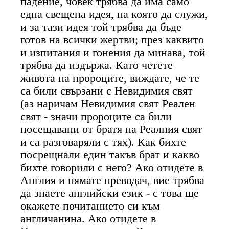
падение, човек трябва да има само
една свещена идея, на която да служи,
и за тази идея той трябва да бъде
готов на всички жертви; през каквито
и изпитания и гонения да минава, той
трябва да издържа. Като четете
живота на пророците, виждате, че те
са били свързани с Невидимия свят
(аз наричам Невидимия свят Реален
свят - значи пророците са били
посещавани от братя на Реалния свят
и са разговаряли с тях). Как бихте
посрещнали един такъв брат и какво
бихте говорили с него? Ако отидете в
Англия и нямате преводач, вие трябва
да знаете английски език - с това ще
окажете почитанието си към
англичанина. Ако отидете в