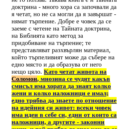
доктрина - много хора са започвали да
я четат, но не са могли да я завършат -
нямат търпение. Добре е човек да се
заеме с четене на Тайната доктрина,
на Библията като метод за
придобиване на търпение; те
представляват разхвърлян материал,
който търпеливият може да събере на
едно място и да образува от него
нещо цяло.
Като четат живота на
Соломон
, мнозина се чудят какъв
смисъл има хората да знаят колко
жени и колко наложници е имал;
едно трябва да знаете по отношение
на идейния си живот: всеки човек
има идеи в себе си, едни от които са
наложници, а другите - законни