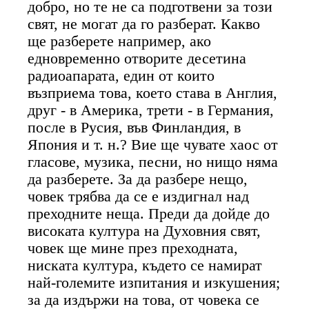
добро, но те не са подготвени за този
свят, не могат да го разберат. Какво
ще разберете например, ако
едновременно отворите десетина
радиоапарата, един от които
възприема това, което става в Англия,
друг - в Америка, трети - в Германия,
после в Русия, във Финландия, в
Япония и т. н.? Вие ще чувате хаос от
гласове, музика, песни, но нищо няма
да разберете. За да разбере нещо,
човек трябва да се е издигнал над
преходните неща. Преди да дойде до
високата култура на Духовния свят,
човек ще мине през преходната,
ниската култура, където се намират
най-големите изпитания и изкушения;
за да издържи на това, от човека се