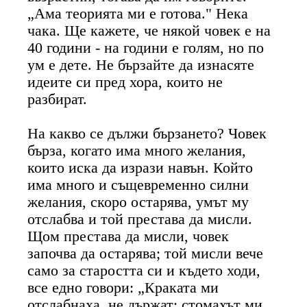
„Ама теорията ми е готова." Нека
чака. Ще кажете, че някой човек е на
40 години - на години е голям, но по
ум е дете. Не бързайте да изнасяте
идеите си пред хора, които не
разбират.
На какво се дължи бързането? Човек
бърза, когато има много желания,
които иска да изрази навън. Който
има много и същевременно силни
желания, скоро остарява, умът му
отслабва и той престава да мисли.
Щом престава да мисли, човек
започва да остарява; той мисли вече
само за старостта си и където ходи,
все едно говори: „Краката ми
отслабнаха, не държат; стомахът ми