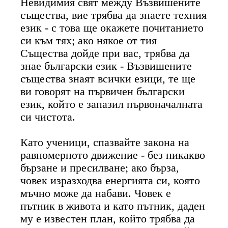
Невидимия свят между Възвишените
същества, вие трябва да знаете техния
език - с това ще окажете почитанието
си към тях; ако някое от тия
Същества дойде при вас, трябва да
знае български език - Възвишените
същества знаят всички езици, те ще
ви говорят на първичен български
език, който е запазил първоначалната
си чистота.
Като ученици, спазвайте закона на
равномерното движение - без никакво
бързане и пресилване; ако бърза,
човек изразходва енергията си, която
мъчно може да набави. Човек е
пътник в живота и като пътник, даден
му е известен план, който трябва да