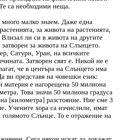
Те са необходими неща.
и много малко знаем. Даже една
 растенията, за живота на растенията,
 Влизал ли си в живота на другите
 затворен за живота на Слънцето.
р, Сатурн, Уран, на всичките
чината. Затворен свят е. Никой не е
агат, че в центъра на Слънцето има
а ви представя на човешки език:
зи материя е нагорещена 50 милиона
метра. Това значи 50 милиона градуса
на [километра] разстояние. Ние сме 3
ие. Учените хора са изчислили, имат
а голямото Слънце. То е отражение на
о живеем. Сега някои искат да докажат