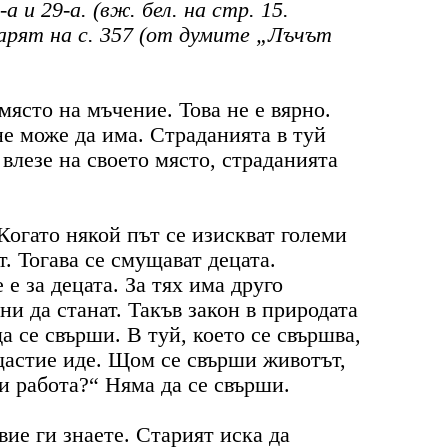
и 29-а. (вж. бел. на стр. 15.
арят на с. 357 (от думите „Лъчът
място на мъчение. Това не е вярно.
не може да има. Страданията в туй
 влезе на своето място, страданията
Когато някой път се изискват големи
т. Тогава се смущават децата.
е за децата. За тях има друго
и да станат. Такъв закон в природата
а се свърши. В туй, което се свършва,
щастие иде. Щом се свърши животът,
и работа?“ Няма да се свърши.
 вие ги знаете. Старият иска да