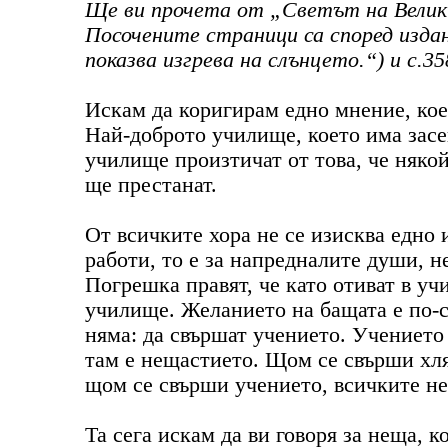
Ще ви прочета от „Светът на Великит
Посочените страници са според изда
показва изгрева на слънцето.“) и с.35
Искам да коригирам едно мнение, коет
Най-доброто училище, което има засег
училище произтичат от това, че някой
ще престанат.
От всичките хора не се изисква едно 
работи, то е за напредналите души, не
Погрешка правят, че като отиват в уч
училище. Желанието на бащата е по-ск
няма: да свършат учението. Учението 
там е нещастието. Щом се свърши хля
щом се свърши учението, всичките не
Та сега искам да ви говоря за неща, к