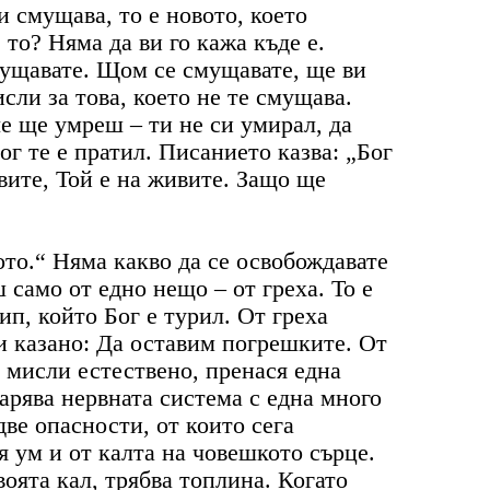
и смущава, то е новото, което
е то? Няма да ви го кажа къде е.
мущавате. Щом се смущавате, ще ви
сли за това, което не те смущава.
е ще умреш – ти не си умирал, да
г те е пратил. Писанието казва: „Бог
твите, Той е на живите. Защо ще
ото.“ Няма какво да се освобождавате
 само от едно нещо – от греха. То е
ип, който Бог е турил. От греха
ли казано: Да оставим погрешките. От
е мисли естествено, пренася една
арява нервната система с една много
две опасности, от които сега
я ум и от калта на човешкото сърце.
воята кал, трябва топлина. Когато