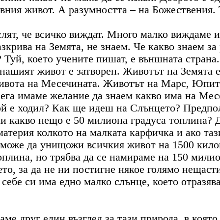
вния живот. А разумността – на Божествения. 
слят, че всичко виждат. Много малко виждаме 
зкрива на Земята, не знаем. Че какво знаем за
 Туй, което учените пишат, е външната страна.
нашият живот е затворен. Животът на Земята е
ивота на Месечината. Животът на Марс, Юпите
сега имаме желание да знаем какво има на Месе
й е ходил? Как ще идеш на Слънцето? Предпол
ли какво нещо е 50 милиона градуса топлина? Д
 материя колкото на малката карфичка и ако та
ка може да унищожи всичкия живот на 1500 кило
оплина, но трябва да се намираме на 150 милио
то, за да не ни постигне някое голямо нещаст
 себе си има едно малко слънце, което отразяв
аме друг един възглед за тази природа, в коят