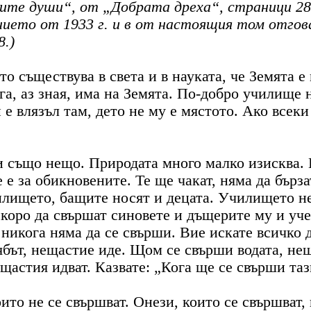
е души“, от „Добрата дреха“, страници 28-а 
нието от 1933 г. и в от настоящия том отгов
8.)
о съществува в света и в науката, че Земята е 
а, аз зная, има на Земята. По-добро училище 
 е влязъл там, дето не му е мястото. Ако всеки
и също нещо. Природата много малко изисква. 
 е за обикновените. Те ще чакат, няма да бърза
илището, бащите носят и децата. Училището не 
оро да свършат синовете и дъщерите му и учен
никога няма да се свърши. Вие искате всичко д
бът, нещастие иде. Щом се свърши водата, не
щастия идват. Казвате: „Кога ще се свърши таз
оито не се свършват. Онези, които се свършват,