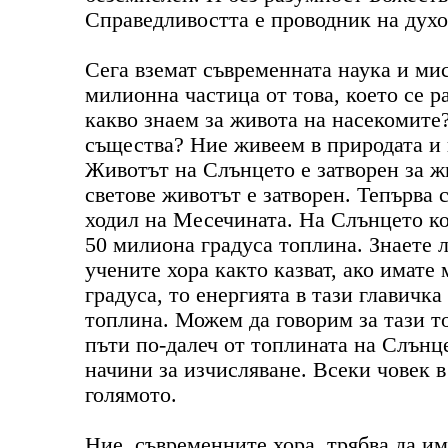
Справедливостта е проводник на духо
Сега вземат съвременната наука и ми
милионна частица от това, което се ра
какво знаем за живота на насекомите?
същества? Ние живеем в природата и 
Животът на Слънцето е затворен за ж
светове животът е затворен. Тепърва 
ходил на Месечината. На Слънцето ко
50 милиона градуса топлина. Знаете 
учените хора както казват, ако имате
градуса, то енергията в тази главич
топлина. Можем да говорим за тази т
пъти по-далеч от топлината на Слънце
начини за изчисляване. Всеки човек в
голямото.
Ние, съвременните хора, трябва да им