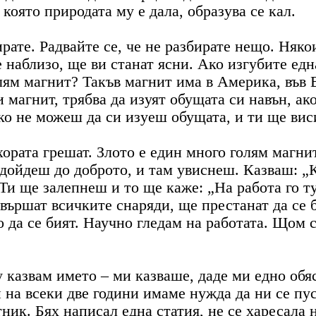
която природата му е дала, образува се кал.
рате. Радвайте се, че не разбирате нещо. Някои
 наблизо, ще ви станат ясни. Ако изгубите едн
лям магнит? Такъв магнит има в Америка, във 
 магнит, трябва да изуят обущата си навън, ак
ко не можеш да си изуеш обущата, и ти ще вис
ората грешат. Злото е един много голям магнит
 дойдеш до доброто, и там увиснеш. Казваш: „
 Ти ще залепнеш и то ще каже: „На работа го т
свършат всичките снаряди, ще престанат да се б
о да се бият. Научно гледам на работата. Щом 
 казвам името – ми казваше, даде ми едно обя
 на всеки две години имаме нужда да ни се пус
тник. Бях написал една статия, не се харесала 