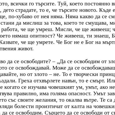
ото, всички го търсите. Туй, което постоянно в
, дето страдате, то е, че търсите новото. Къде 
е, по-хубаво от нея няма. Няма какво да се с
естани да мислиш за това, което те смущава, ми
 работа, че ще умреш. Мисли, че ще живееш; ч
оето нямаш опитност? Че живееш, ти знаеш, Бо
 Казвате, че ще умрете. Че Бог не е Бог на мър
ствения живот.
кво да се освободите? – „Да се освободим от зл
лото се освобождавай. Може да се освобождаваш
авайте, но от злото – не. То е творчески принц
създали. Греха отхвърлете навън, то е смърт. И
че когато се изучава човешкият ум, умът, ако н
твува правилно, има голяма опасност. Умът зав
то със своите желания, то окалва вътре. Те са 
иляди болести произтичат от калта на човешки
а да се освободим. Сърцето да се освободи от с