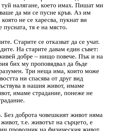
т туй налягане, което имах. Пишат ми
бваше да ми се пусне кръв. Аз им
 която не се харесва, пукнат ви
е пусната, тя е на място.
ите. Старите се отказват да се учат.
дите. На старите давам един съвет:
 живей добре – нищо повече. Пък и на
рия бих му проповядвал да бъде
 разумен. Три неща има, които може
востта ни спасява от друг вид
съствува в нашия живот, имаме
ивот, имаме страдание, понеже не
традание.
о. Без доброта човешкият живот няма
ивот, т.е. животът на сърцето, е
дин проводник на физическия живот.