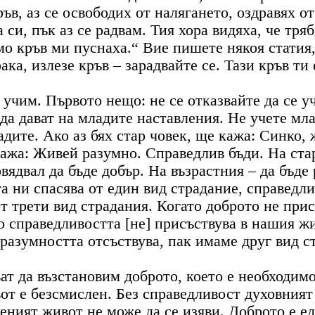
ръв, аз се освободих от налягането, оздравях о
 си, пък аз се радвам. Тия хора видяха, че тря
мо кръв ми пуснаха.“ Вие пишете някоя статия,
ака, излезе кръв – зарадвайте се. Тази кръв ти 
 учим. Първото нещо: не се отказвайте да се уч
да дават на младите наставления. Не учете мла
адите. Ако аз бях стар човек, ще кажа: Синко,
кажа: Живей разумно. Справедлив бъди. На ста
вядвал да бъде добър. На възрастния – да бъде
та ни спасява от един вид страдание, справедли
от трети вид страдания. Когато доброто не при
о справедливостта [не] присъствува в нашия ж
разумността отсъствува, пак имаме друг вид с
ват да възстановим доброто, което е необходим
т е безсмислен. Без справедливост духовният ж
еният живот не може да се изяви. Доброто е е