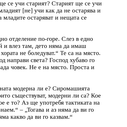
 ще се учи старият? Старият ще се учи
ладият [не] учи как да не остарява и
 а младите остаряват и нещата се
дно отделение по-горе. Слез в едно
й и влез там, дето няма да имаш
хората не боледуват.“ Те са на място.
д направи света? Господ хубаво го
ада човек. Не е на място. Проста и
йната модерна ли е? Сиромашията
оито съществуват, модерни ли са? Кое
ое е то? Аз ще употребя тактиката на
аем.“ – „Тогава и аз няма да ви го
ма какво да ви го казвам.“