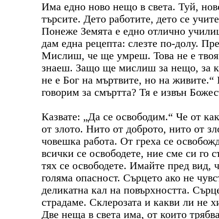
Има едно ново нещо в света. Туй, нов
търсите. Дето работите, дето се учите
Понеже Земята е едно отлично училищ
дам една рецепта: слезте по-долу. Пр
Мислиш, че ще умреш. Това не е твоя
знаеш. Защо ще мислиш за нещо, за к
не е Бог на мъртвите, но на живите.“
говорим за смъртта? Тя е извън Боже
Казвате: „Да се освободим.“ Че от ка
от злото. Нито от доброто, нито от з
човешка работа. От греха се освобожд
всички се освободете, ние сме си го 
тях се освободете. Имайте пред вид, 
голяма опасност. Сърцето ако не чувс
деликатна кал на повърхността. Сърце
страдаме. Склерозата и какви ли не х
Две неща в света има, от които трябв