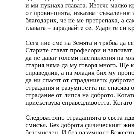
и ми пукнаха главата. Изтече малко к
от провинцията, изказват съжаленията
благодарих, че не ме претрепаха, а са
главата – зарадвайте се. Ударите си кр
Сега ние сме на Земята и трябва да се
Старите стават професори и започват 
да не дават големи наставления на мл
стария няма да му говоря много. Ще 
справедлив, а на младия бих му пропо
да ни спасят от страданието: доброта
страдания и разумността ни спасява 
страдание от липса на доброто. Когат
присъствува справедливостта. Когато 
Следователно страданията в света ид
смисъл. Без доброта физическият живо
безсмислен. И без разумност Божеств