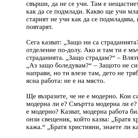
свърши, да не се учи. Там е нещастие
как да се подмлади. Какво ще учи мла
старият не учи как да се подмладява, 
повтарят.
Сега казват: „Защо ни са страданията
отделение по-долу. Ако и там ти е мъ
страданията. „Защо страдам?“ – Влязъл
„Аз защо боледувам?“ – Защото не си
направи, но ти влезе там, дето не тр
ясна работа: не е на място.
Ще възразите, че не е модерно. Кои 
модерна ли е? Смъртта модерна ли е?
е модерно? Казват, модерна работа би
онзи свещеник, който казва: „Братя хр
кажа.“ „Братя християни, знаете ли к