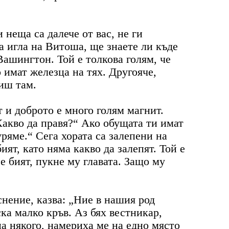
 неща са далече от вас, не ги
а игла на Витоша, ще знаете ли къде
Вашингтон. Той е толкова голям, че
о имат железца на тях. Другояче,
иш там.
 и доброто е много голям магнит.
Какво да правя?“ Ако обущата ти имат
уряме.“ Сега хората са залепени на
ият, като няма какво да залепят. Той е
се бият, пукне му главата. Защо му
снение, казва: „Ние в нашия род
ка малко кръв. Аз бях вестникар,
на някого, намериха ме на едно място