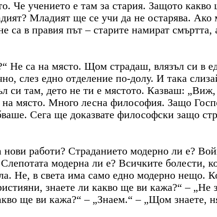
то. Че учението е там за стария. Защото какво
дият? Младият ще се учи да не остарява. Ако м
не са в правия път – старите намират смъртта,
?“ Не са на място. Щом страдаш, влязъл си в е
чно, слез едно отделение по-долу. И така слиза
 си там, дето не ти е мястото. Казваш: „Виж, 
 на място. Много лесна философия. Защо Госпо
ябваше. Сега ще доказвате философски защо стр
са нови работи? Страданието модерно ли е? Во
 Слепотата модерна ли е? Всичките болести, к
ла. Не, в света има само едно модерно нещо. К
истияни, знаете ли какво ще ви кажа?“ – „Не зн
акво ще ви кажа?“ – „Знаем.“ – „Щом знаете, ня