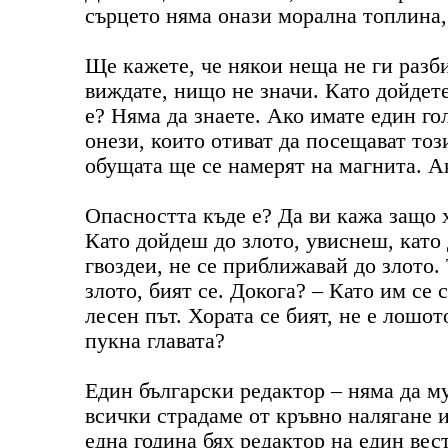
сърцето няма онази морална топлина, 
Ще кажете, че някои неща не ги разби
виждате, нищо не значи. Като дойдете
е? Няма да знаете. Ако имате един го
онези, които отиват да посещават този
обущата ще се намерят на магнита. А
Опасността къде е? Да ви кажа защо х
Като дойдеш до злото, увиснеш, като
гвоздеи, не се приближавай до злото.
злото, бият се. Докога? – Като им се 
лесен път. Хората се бият, не е лошот
пукна главата?
Един български редактор – няма да му
всички страдаме от кръвно налягане и
една година бях редактор на един вес