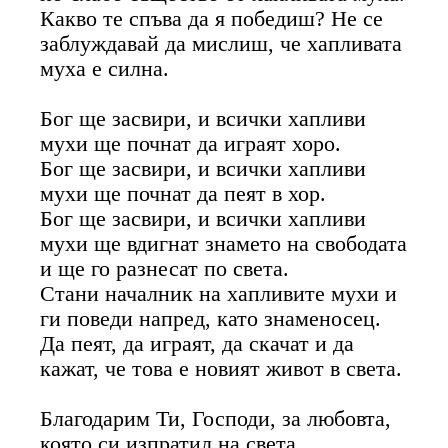
Какво те спъва да я победиш? Не се
заблуждавай да мислиш, че хапливата
муха е силна.
Бог ще засвири, и всички хапливи
мухи ще почнат да играят хоро.
Бог ще засвири, и всички хапливи
мухи ще почнат да пеят в хор.
Бог ще засвири, и всички хапливи
мухи ще вдигнат знамето на свободата
и ще го разнесат по света.
Стани началник на хапливите мухи и
ги поведи напред, като знаменосец.
Да пеят, да играят, да скачат и да
кажат, че това е новият живот в света.
Благодарим Ти, Господи, за любовта,
която си изпратил на света.