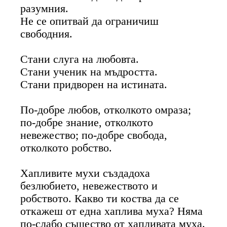
разумния.
Не се опитвай да ограничиш
свободния.
Стани слуга на любовта.
Стани ученик на мъдростта.
Стани придворен на истината.
По-добре любов, отколкото омраза;
по-добре знание, отколкото
невежество; по-добре свобода,
отколкото робство.
Хапливите мухи създадоха
безлюбието, невежеството и
робството. Какво ти коства да се
откажеш от една хаплива муха? Няма
по-слабо същество от хапливата муха.