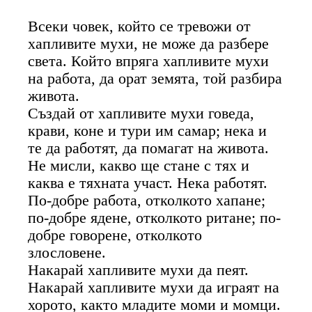
Всеки човек, който се тревожи от
хапливите мухи, не може да разбере
света. Който впряга хапливите мухи
на работа, да орат земята, той разбира
живота.
Създай от хапливите мухи говеда,
крави, коне и тури им самар; нека и
те да работят, да помагат на живота.
Не мисли, какво ще стане с тях и
каква е тяхната участ. Нека работят.
По-добре работа, отколкото хапане;
по-добре ядене, отколкото ритане; по-
добре говорене, отколкото
злословене.
Накарай хапливите мухи да пеят.
Накарай хапливите мухи да играят на
хорото, както младите моми и момци.