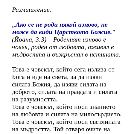
Размишление.
„
Ако се не роди някой изново,
не
може да види Царството Божие.
"
(Йоана, 3:3) – Роденият изново е
човек, роден от любовта, оживял в
мъдростта и възкръснал в истината.
Това е човекът, който сега излиза от
Бога и иде на света, за да изяви
силата Божия, да изяви силата на
доброто, силата на правдата и силата
на разумността.
Това е човекът, който носи знанието
на любовта и силата на милосърдието.
Това е човекът, който носи светлината
на мъдростта. Той отваря очите на