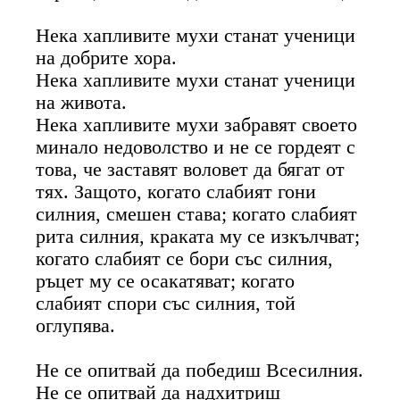
Нека хапливите мухи станат ученици
на добрите хора.
Нека хапливите мухи станат ученици
на живота.
Нека хапливите мухи забравят своето
минало недоволство и не се гордеят с
това, че заставят воловет да бягат от
тях. Защото, когато слабият гони
силния, смешен става; когато слабият
рита силния, краката му се изкълчват;
когато слабият се бори със силния,
ръцет му се осакатяват; когато
слабият спори със силния, той
оглупява.
Не се опитвай да победиш Всесилния.
Не се опитвай да надхитриш