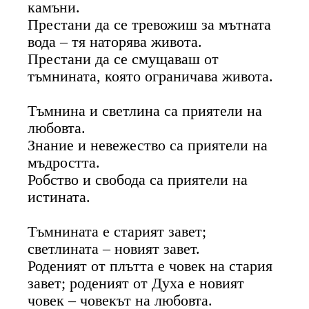
камъни.
Престани да се тревожиш за мътната
вода – тя наторява живота.
Престани да се смущаваш от
тъмнината, която ограничава живота.
Тъмнина и светлина са приятели на
любовта.
Знание и невежество са приятели на
мъдростта.
Робство и свобода са приятели на
истината.
Тъмнината е старият завет;
светлината – новият завет.
Роденият от плътта е човек на стария
завет; роденият от Духа е новият
човек – човекът на любовта.